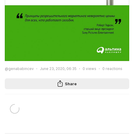
@genababincev
June 23, 2020, 06:35
0
views
0
reactions
Share