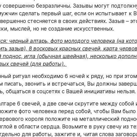
у совершенно безразличны. Зазывы могут подтолкну
ужчин сделать первый шаг, если он испытывает к Ва
овершенно стесняется в своих действиях. Зазыв – эт
ски, мыслей, но не создание искусственных.
ся: черный алтарь, фото молодого человека (на кото
ть зазыв), 8 восковых красных свечей, карта червов
 поднос, игла (обычная швейная), несколько дополн
вых свечей (для работы). 
ный ритуал необходимо 6 ночей к ряду, но при этом 
м писать, звонить и встречаться, Вы должны заверши
ть, общаться в соцсетях с Вашей инициативы нельзя.
лтаре 6 свечей, а две свечи скрутите между собой и
ложите фото человека перед собой, чтобы Вам было 
червового короля положите на металлический поднос
глой в области сердца. Возьмите в руку свечу из тех
дельно для работы, зажгите и, читая слова заговора