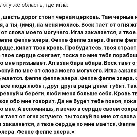
 эту же область, где игла:
, шесть дорог стоит черная церковь. Там черные и
 а ты, (имя), на меня молись. Воск тает от огня жг
 от слова моего могучего. Игла закаляется, и твое 
еппе феппе элера. Феппе феппе элера. Феппе фепп
рдце, кипит твоя кровь. Пробудитесь, твоя страсть
 твое сердце сжигает, тоска по мне тебя порабощ
о мне призывает. Ап азан бара абара. Воск тает от
оскуй по мне от слова моего могучего. Игла закаляе
 мается. Феппе феппе элера. Феппе феппе элера. 
 все люди любят, друг друга ради денег губят. Так 
 ревнуй и береги, люби меня больше себя. Кровь тв
воя обо мне говорит. Да не будет тебе покоя, пока 
 мне. А вспомнишь, и вечно в сердце своем сохра
к тает от огня жгучего, ты тоскуй по мне от слова
а закаляется, и твое сердце по мне мается. Феппе 
элера. Феппе феппе элера.»