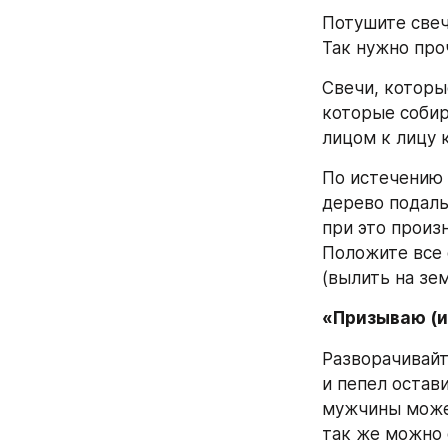
Потушите свечу
Так нужно проч
Свечи, которы
которые собир
лицом к лицу 
По истечению 
дерево подаль
при это произн
Положите все 
(вылить на зе
«Призываю (и
Разворачивайт
и пепел остави
мужчины может
так же можно 