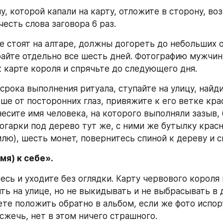
, которой капали на карту, отложите в сторону, воз
есть слова заговора 6 раз.
е стоят на алтаре, должны догореть до небольших о
айте отдельно все шесть дней. Фотографию мужчин
к карте короля и спрячьте до следующего дня.
срока выполнения ритуала, ступайте на улицу, найди
ше от посторонних глаз, привяжите к его ветке крас
есите имя человека, на которого выполняли зазыв, 6
огарки под дерево тут же, с ними же бутылку красн
млю), шесть монет, повернитесь спиной к дереву и с
мя) к себе».
есь и уходите без оглядки. Карту червового короля
ть на улице, но не выкидывать и не выбрасывать в д
е положить обратно в альбом, если же фото испорт
сжечь, нет в этом ничего страшного.