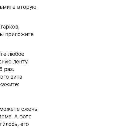
ьмите вторую. 
гарков, 
ы приложите 
те любое 
ную ленту, 
 раз. 
ого вина 
кажите:
 можете сжечь 
оме. А фото 
илось, его 