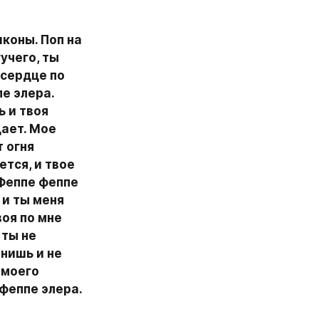
коны. Поп на 
учего, ты 
сердце по 
е элера. 
 и твоя 
ает. Мое 
 огня 
тся, и твое 
Феппе феппе 
и ты меня 
оя по мне 
ты не 
нишь и не 
 моего 
феппе элера. 