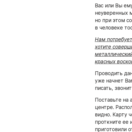
Вас или Вы ем
неуверенных м
но при этом с
в человеке то
Нам потребует
хотите соверши
металлический
красных воско
Проводить дан
уже начнет Ва
писать, звони
Поставьте на а
центре. Распо
видно. Карту 
проткните ее и
приготовили от