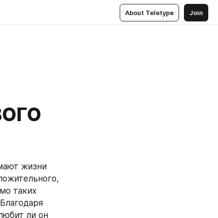
About Teletype
Join
ВОГО
мают жизни 
ложительного, 
мо таких 
Благодаря 
юбит ли он 