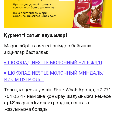
Құрметті сатып алушылар!
MagnumOpt-та келесі өнімдер бойынша 
акциялар басталды:
◾ ШОКОЛАД NESTLE МОЛОЧНЫЙ 82ГР ФЛ/П
◾ ШОКОЛАД NESTLE МОЛОЧНЫЙ МИНДАЛЬ/
ИЗЮМ 82ГР ФЛ/П
Толық кеңес алу үшін, бізге WhatsApp-қа, +7 771 
704 03 47 нөміріне қоңырау шалуынызға немесе 
opt@magnum.kz электрондық поштаға 
жазуынызға болады.