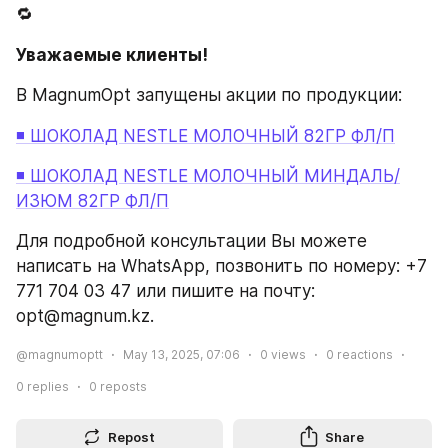
🔁
Уважаемые клиенты! 
В MagnumOpt запущены акции по продукции:
◾ ШОКОЛАД NESTLE МОЛОЧНЫЙ 82ГР ФЛ/П
◾ ШОКОЛАД NESTLE МОЛОЧНЫЙ МИНДАЛЬ/
ИЗЮМ 82ГР ФЛ/П
Для подробной консультации Вы можете 
написать на WhatsApp, позвонить по номеру: +7 
771 704 03 47 или пишите на почту: 
opt@magnum.kz.
@magnumoptt
May 13, 2025, 07:06
0
views
0
reactions
0
replies
0
reposts
Repost
Share