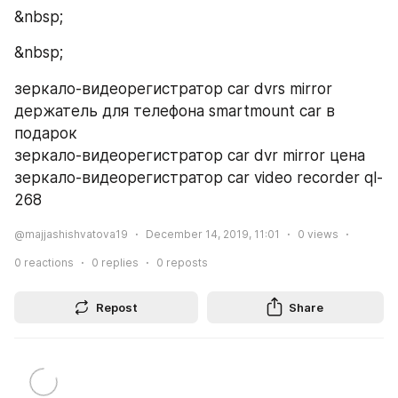
&nbsp;
&nbsp;
зеркало-видеорегистратор car dvrs mirror 
держатель для телефона smartmount car в 
подарок
зеркало-видеорегистратор car dvr mirror цена
зеркало-видеорегистратор car video recorder ql-
268
@majjashishvatova19
December 14, 2019, 11:01
0
views
0
reactions
0
replies
0
reposts
Repost
Share