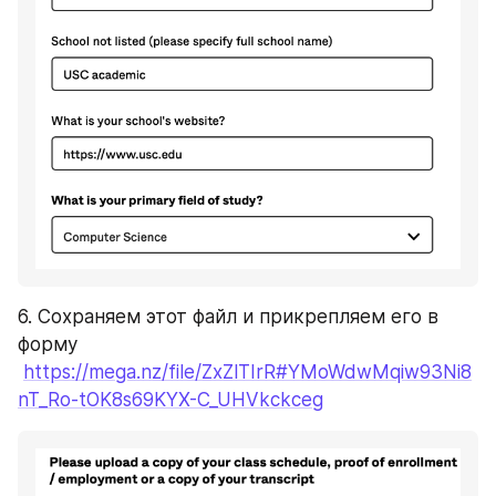
6. Сохраняем этот файл и прикрепляем его в 
форму 
https://mega.nz/file/ZxZlTIrR#YMoWdwMqiw93Ni8
nT_Ro-tOK8s69KYX-C_UHVkckceg