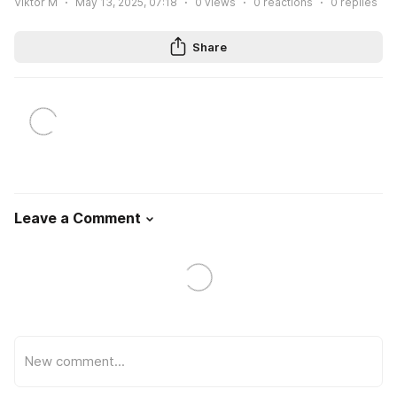
Viktor M
May 13, 2025, 07:18
0
views
0
reactions
0
replies
Share
Leave a Comment