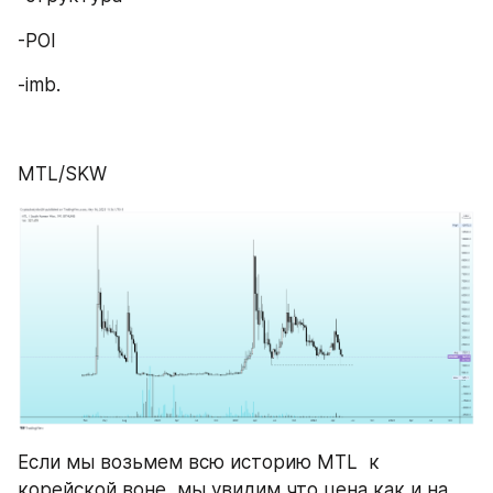
-POI
-imb.
MTL/SKW
Если мы возьмем всю историю MTL  к 
корейской воне, мы увидим что цена как и на 