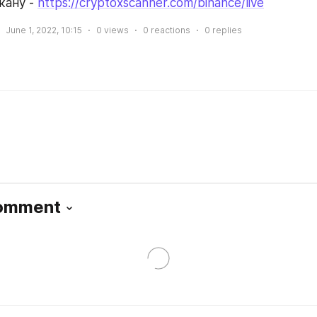
кану - 
https://cryptoxscanner.com/binance/live
June 1, 2022, 10:15
0
views
0
reactions
0
replies
Comment