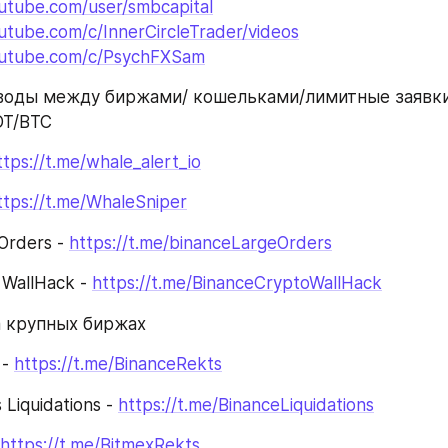
utube.com/user/smbcapital
utube.com/c/InnerCircleTrader/videos
outube.com/c/PsychFXSam
оды между биржами/ кошельками/лимитные заявки 
DT/BTC
ttps://t.me/whale_alert_io
ttps://t.me/WhaleSniper
Orders - 
https://t.me/binanceLargeOrders
WallHack - 
https://t.me/BinanceCryptoWallHack
а крупных биржах
- 
https://t.me/BinanceRekts
Liquidations - 
https://t.me/BinanceLiquidations
https://t.me/BitmexRekts