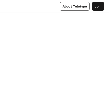
About Teletype
Join