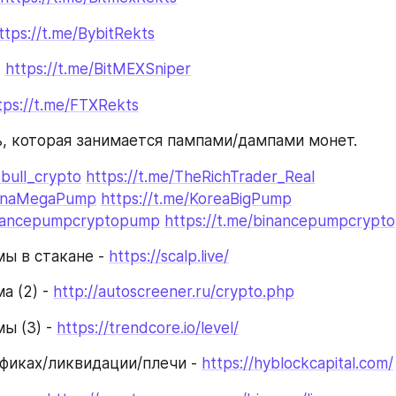
ttps://t.me/BybitRekts
 
https://t.me/BitMEXSniper
tps://t.me/FTXRekts
, которая занимается пампами/дампами монет.
ebull_crypto
https://t.me/TheRichTrader_Real
ChinaMegaPump
https://t.me/KoreaBigPump
binancepumpcryptopump
https://t.me/binancepumpcrypt
ы в стакане - 
https://scalp.live/
 (2) - 
http://autoscreener.ru/crypto.php
ы (3) - 
https://trendcore.io/level/
фиках/ликвидации/плечи - 
https://hyblockcapital.com/