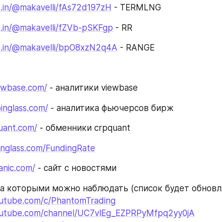
e.in/@makavelli/fAs72d197zH
 - TERMLNG
pe.in/@makavelli/fZVb-pSKFgp
 - RR
pe.in/@makavelli/bpO8xzN2q4A
 - RANGE
ewbase.com/
 - аналитики viewbase
inglass.com/
 - аналитика фьючерсов бирж 
uant.com/
 - обменники crpquant
inglass.com/FundingRate
anic.com/
 - cайт с новостями
utube.com/c/PhantomTrading
outube.com/channel/UC7vlEg_EZPRPyMfpq2yy0jA