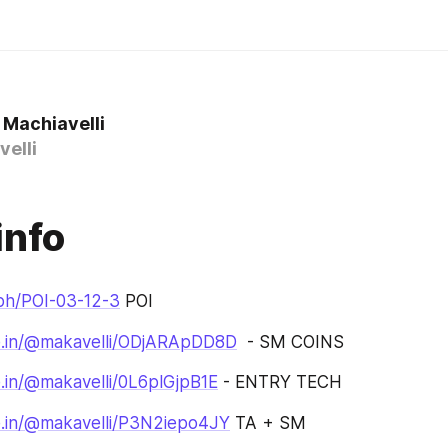
 Machiavelli
elli
info
.ph/POI-03-12-3
 POI 
pe.in/@makavelli/ODjARApDD8D
  - SM COINS
e.in/@makavelli/0L6plGjpB1E
 - ENTRY TECH
pe.in/@makavelli/P3N2iepo4JY
 TA + SM