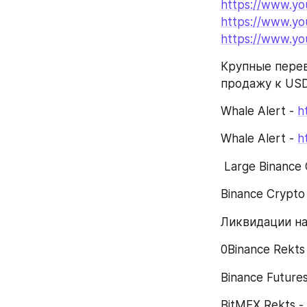
https://www.yo
https://www.yo
https://www.y
Крупные перев
продажу к US
Whale Alert - 
h
Whale Alert - 
h
 Large Binance 
Binance Crypto 
Ликвидации н
0Binance Rekts 
Binance Futures 
BitMEX Rekts - 