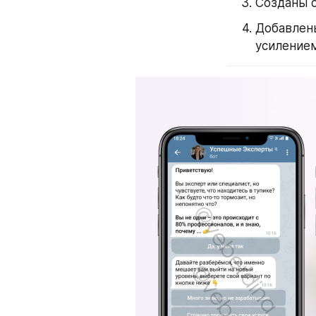
Созданы 
Добавлены
усиление