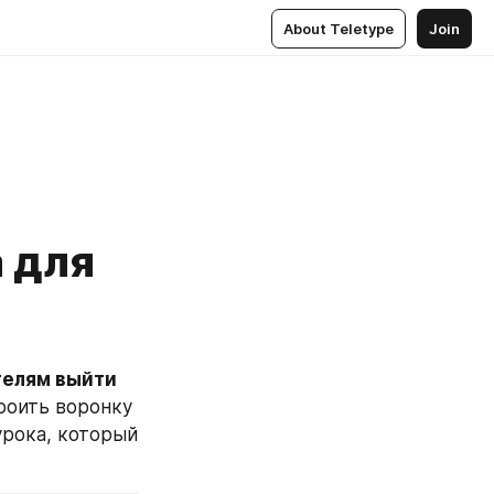
About Teletype
Join
 для
елям выйти 
роить воронку 
урока, который 