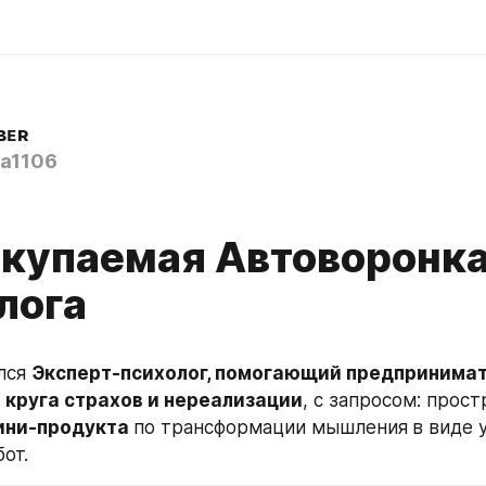
ʙᴇʀ
a1106
купаемая Автоворонка
лога
лся 
Эксперт-психолог, помогающий предпринимат
 круга страхов и нереализации
, с запросом: прост
ини-продукта 
по трансформации мышления
в виде 
бот.