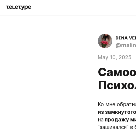
ᴅɪɴᴀ ᴠᴇ
@malin
May 10, 2025
Самоо
Психо
Ко мне обрати
из замкнутого
на
 продажу м
"зашивался" в 