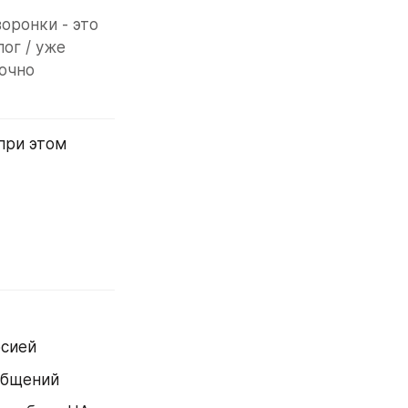
оронки - это 
г / уже 
очно 
при этом 
рсией
общений