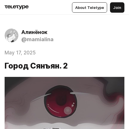
About Teletype
Join
Алинёнок
@mamialina
May 17, 2025
Город Сянъян. 2