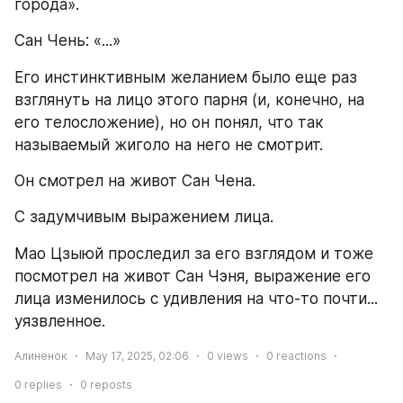
города».
Сан Чень: «...»
Его инстинктивным желанием было еще раз 
взглянуть на лицо этого парня (и, конечно, на 
его телосложение), но он понял, что так 
называемый жиголо на него не смотрит.
Он смотрел на живот Сан Чена.
С задумчивым выражением лица.
Мао Цзыюй проследил за его взглядом и тоже 
посмотрел на живот Сан Чэня, выражение его 
лица изменилось с удивления на что-то почти... 
уязвленное.
Алинёнок
May 17, 2025, 02:06
0
views
0
reactions
0
replies
0
reposts