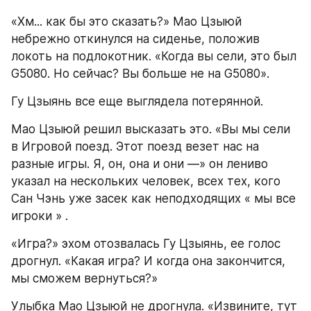
«Хм... как бы это сказать?» Мао Цзыюй 
небрежно откинулся на сиденье, положив 
локоть на подлокотник. «Когда вы сели, это был 
G5080. Но сейчас? Вы больше не на G5080».
Гу Цзыянь все еще выглядела потерянной.
Мао Цзыюй решил высказать это. «Вы мы сели 
в Игровой поезд. Этот поезд везет нас на 
разные игры. Я, он, она и они —» он лениво 
указал на нескольких человек, всех тех, кого 
Сан Чэнь уже засек как неподходящих « мы все 
игроки » .
«Игра?» эхом отозвалась Гу Цзыянь, ее голос 
дрогнул. «Какая игра? И когда она закончится, 
мы сможем вернуться?»
Улыбка Мао Цзыюй не дрогнула. «Извините, тут 