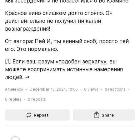
мягкосердечия и не позаботился о Бо Юэмине.
Красное вино слишком долго стояло. Он 
действительно не получил ни капли 
вознаграждения!
От автора: Пей И, ты винный сноб, просто пей 
его. Это нормально.
[1] Если ваш разум «подобен зеркалу», вы 
можете воспринимать истинные намерения 
людей. ⮐
Алинёнок
December 15, 2024, 10:05
0
views
0
reactions
0
replies
0
reposts
Repost
Share