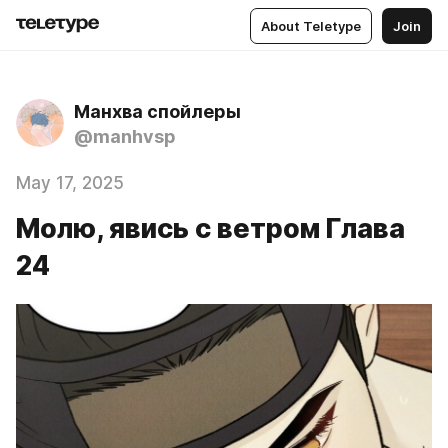
About Teletype
Join
Манхва спойлеры
@manhvsp
May 17, 2025
Молю, явись с ветром Глава
24