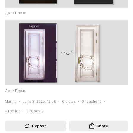
До -> После
До -> После
Marina
June 3, 2025, 12:09
0
views
0
reactions
0
replies
0
reposts
Repost
Share