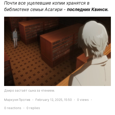
Почти все уцелевшие копии хранятся в 
библиотеке семьи Асагири - 
последних Квинси.
Дзиро застаёт сына за чтением.
Маркуня Против
February 12, 2025, 15:50
0
views
0
reactions
0
replies