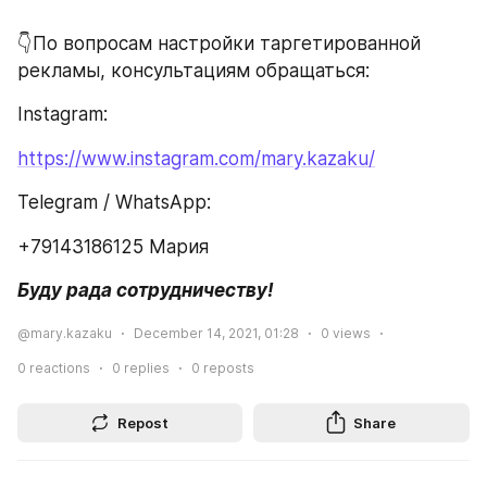
👇По вопросам настройки таргетированной 
рекламы, консультациям обращаться:
Instagram:
https://www.instagram.com/mary.kazaku/
Telegram / WhatsApp:
+79143186125 Мария
Буду рада сотрудничеству!
@mary.kazaku
December 14, 2021, 01:28
0
views
0
reactions
0
replies
0
reposts
Repost
Share