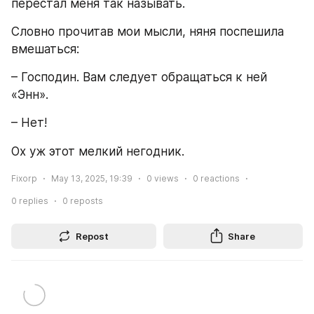
перестал меня так называть.
Словно прочитав мои мысли, няня поспешила 
вмешаться:
– Господин. Вам следует обращаться к ней 
«Энн».
– Нет!
Ох уж этот мелкий негодник.
Fixorp
May 13, 2025, 19:39
0
views
0
reactions
0
replies
0
reposts
Repost
Share