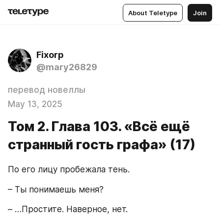
About Teletype
Join
Fixorp
@mary26829
перевод новеллы
May 13, 2025
Том 2. Глава 103. «Всё ещё
странный гость графа» (17)
По его лицу пробежала тень.
– Ты понимаешь меня?
– …Простите. Наверное, нет.