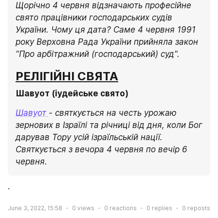
Щорічно 4 червня відзначають професійне 
свято працівники господарських судів 
України. Чому ця дата? Саме 4 червня 1991 
року Верховна Рада України прийняла закон 
"Про арбітражний (господарський) суд".
РЕЛІГІЙНІ СВЯТА
Шавуот (іудейське свято)
Шавуот 
- святкується на честь урожаю 
зернових в Ізраїлі та річниці від дня, коли Бог 
дарував Тору усій ізраїльській нації. 
Святкується з вечора 4 червня по вечір 6 
червня. 
·  
June 3, 2022, 15:58
0
views
0
reactions
0
replies
0
reposts