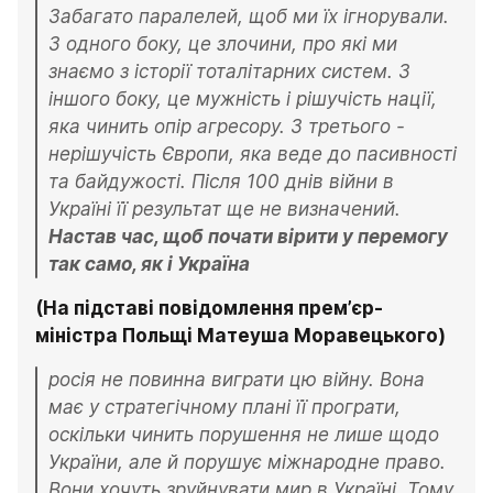
Забагато паралелей, щоб ми їх ігнорували. 
З одного боку, це злочини, про які ми 
знаємо з історії тоталітарних систем. З 
іншого боку, це мужність і рішучість нації, 
яка чинить опір агресору. З третього - 
нерішучість Європи, яка веде до пасивності 
та байдужості. Після 100 днів війни в 
Україні її результат ще не визначений. 
Настав час, щоб почати вірити у перемогу 
так само, як і Україна
(На підставі повідомлення прем’єр-
міністра Польщі Матеуша Моравецького)
росія не повинна виграти цю війну. Вона 
має у стратегічному плані її програти, 
оскільки чинить порушення не лише щодо 
України, але й порушує міжнародне право. 
Вони хочуть зруйнувати мир в Україні. Тому 