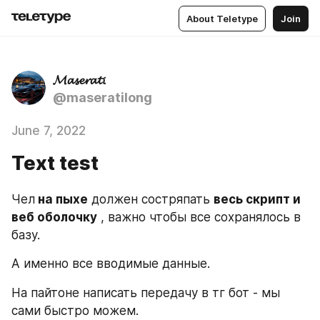
About Teletype
Join
𝓜𝓪𝓼𝓮𝓻𝓪𝓽𝓲
@maseratilong
June 7, 2022
Text test
Чел
 на пыхе
 должен состряпать 
весь скрипт и 
веб оболочку
 , важно чтобы все сохранялось в 
базу.
А именно все вводимые данные.
На пайтоне написать передачу в тг бот - мы 
сами быстро можем.