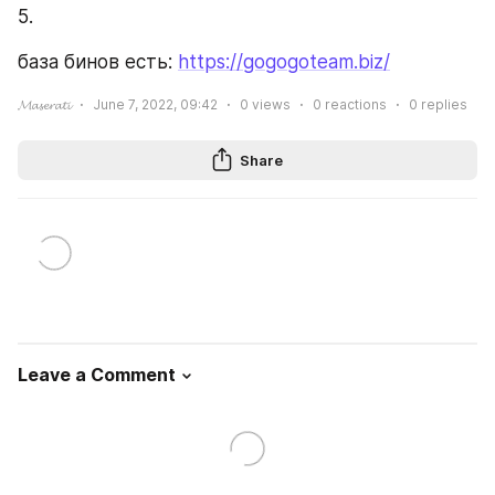
5.
база бинов есть: 
https://gogogoteam.biz/
𝓜𝓪𝓼𝓮𝓻𝓪𝓽𝓲
June 7, 2022, 09:42
0
views
0
reactions
0
replies
Share
Leave a Comment