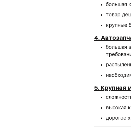
большая 
товар деш
крупные 
4. Автозапч
большая в
требован
распыленн
необходи
5. Крупная 
сложност
высокая 
дорогое х