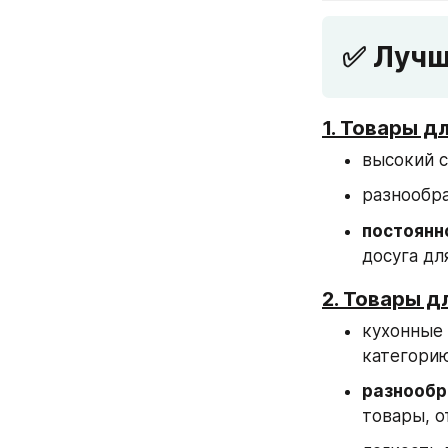
✅ Лучш
1. Товары д
высокий с
разнообра
постоянн
досуга дл
2. Товары д
кухонные 
категори
разнообр
товары, о