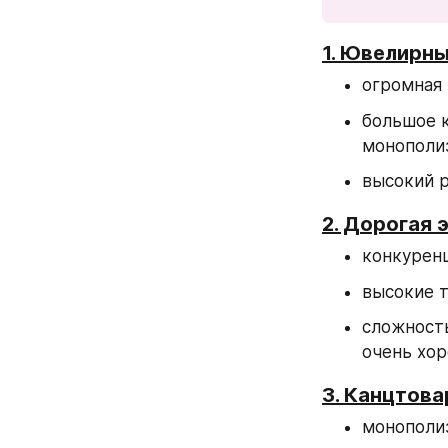
1. Ювелирн
огромная 
большое к
монополи
высокий р
2. Дорогая 
конкурен
высокие т
сложность
очень хор
3. Канцтов
монополи