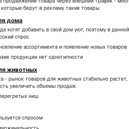
в продвижении товара через внешний трафик - мног
 которые берут в рекламу такие товары
ля дома
да хотят добавить в свой дом уют, поэтому в данной
сокий спрос
новление ассортимента и появление новых товаров
азие продукции нет однотипности
для животных
а - рынок товаров для животных стабильно растет, 
сть увеличить объемы продаж
перегретых
 ниш
льзуется спросом
маржинальность