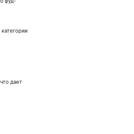
о фуд-
 категории 
что дает 