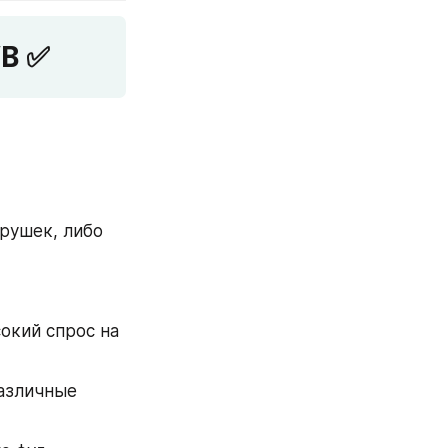
WB ✅
рушек, либо 
кий спрос на 
азличные 