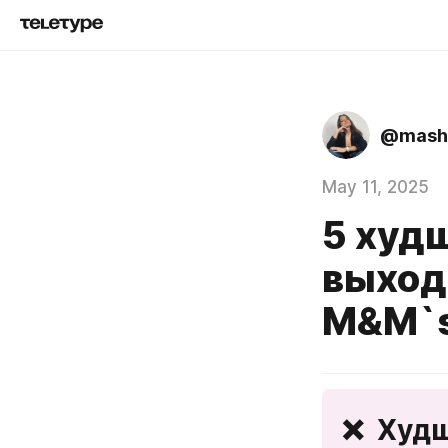
@mash
May 11, 2025
5 худ
выхода
M&M`
❌  Худ