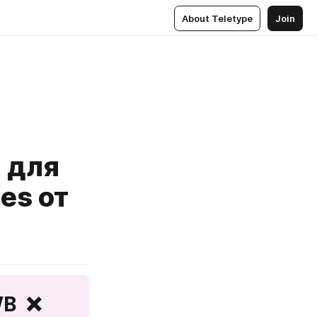
About Teletype
Join
 для
es от
B  ❌