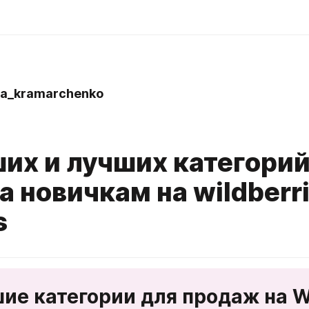
a_kramarchenko
ших и лучших категорий
 новичкам на wildberri
s
шие категории для продаж на W