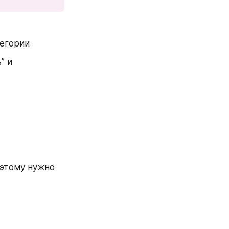
тегории
 и 
этому нужно 