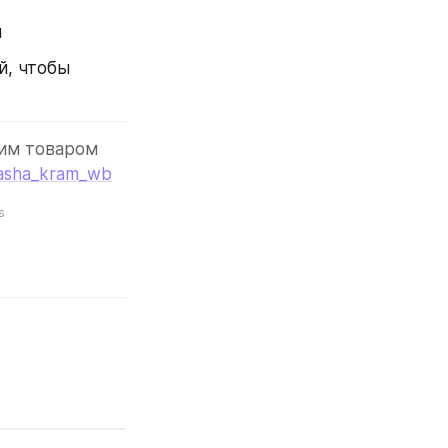
ы
, чтобы 
ким товаром 
sha_kram_wb
s