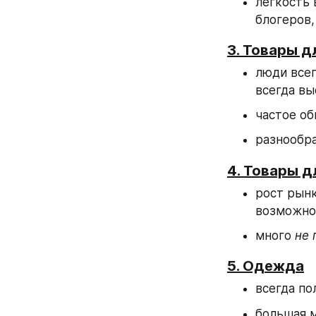
легкость 
блогеров,
3. Товары д
люди всег
всегда вы
частое об
разнообр
4. Товары 
рост рынк
возможно
много 
не 
5. Одежда
всегда по
большая 