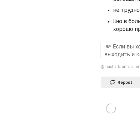
не трудн
‼️но в бо
хорошо пр
 💸 Если вы х
выходить и к
@masha_kramarche
Repost