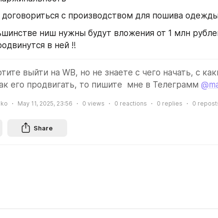
о договориться с производством для пошива одежд
льшинстве ниш нужны будут вложения от 1 млн рублей
одвинутся в ней ‼️
отите выйти на WB, но не знаете с чего начать, с ка
ак его продвигать, то пишите  мне в Телеграмм 
@ma
nko
May 11, 2025, 23:56
0
views
0
reactions
0
replies
0
repost
Share