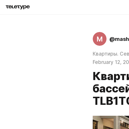
M
@mash
Квартиры. Сев
February 12, 2
Кварти
бассей
TLB1T