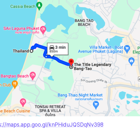
s://maps.app.goo.gl/knPHiduJQSDqNv398