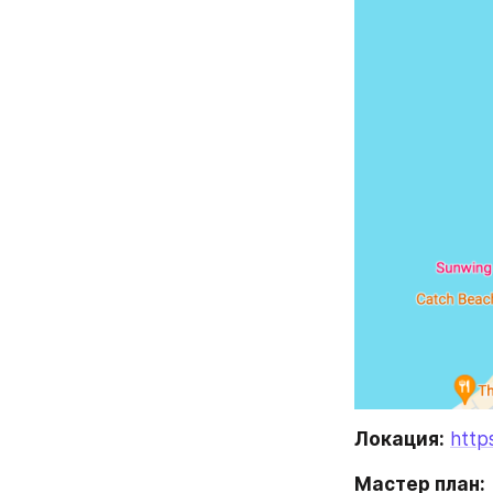
Локация:
http
Мастер план: