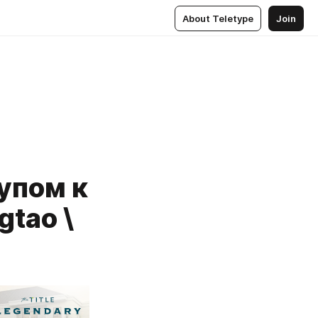
About Teletype
Join
тупом к
gtao \