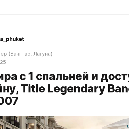
a_phuket
ер (Бангтао, Лагуна)
025
ра с 1 спальней и дос
ну, Title Legendary Ban
007