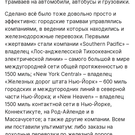
трамваев на автомобили, автобусы и грузовики.
Сделано всё было тоже довольно просто и 
эффективно: городские трамваи управлялись 
компаниями, в ведении которых находились и 
железнодорожные перевозки. Первыми 
«жертвами» стали компании «Southern Pacific» – 
владелец «Лос-анджелесской Тихоокеанской 
электрической линии» – самого большой в мире 
междугородней сети общей протяженностью в 
1500 миль; «New York Central» – владелец 
«Железных дорог штата Нью-Йорк» – 600 миль 
городских и междугородних линий в северной 
части Нью-Йорка; и «New Heaven» – владелец 
1500 миль контактной сети в Нью-Йорке, 
Коннектикуте, на Род-Айленде и в 
Массачусетсе; а также другие компании. Всем 
им поставили ультиматум: либо заказы на 
доходные перевозки по железной дороге 