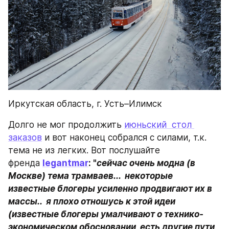
Иркутская область, г. Усть–Илимск
Долго не мог продолжить 
июньский  стол 
заказов
 и вот наконец собрался с силами, т.к. 
тема не из легких. Вот послушайте 
френда 
legantmar
: "
сейчас очень модна (в 
Москве) тема трамваев...  некоторые 
известные блогеры усиленно продвигают их в 
массы..  я плохо отношусь к этой идеи 
(известные блогеры умалчивают о технико-
экономическом обосновании, есть другие пути 