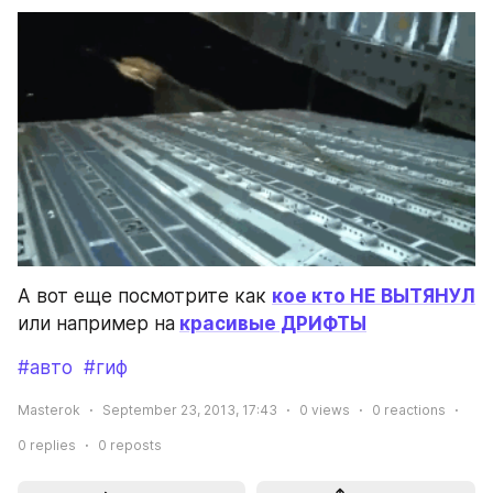
А вот еще посмотрите как 
кое кто НЕ ВЫТЯНУЛ
или например на
красивые ДРИФТЫ
#авто
#гиф
Masterok
September 23, 2013, 17:43
0
views
0
reactions
0
replies
0
reposts