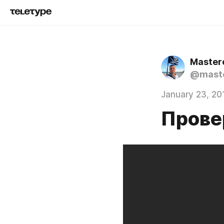
Master
@mast
January 23, 20
Прове