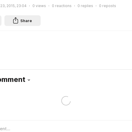
23, 2015, 23:04
0
views
0
reactions
0
replies
0
reposts
Share
Comment