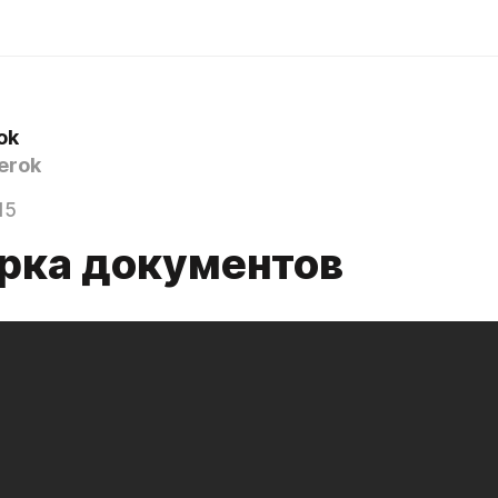
ok
erok
15
рка документов