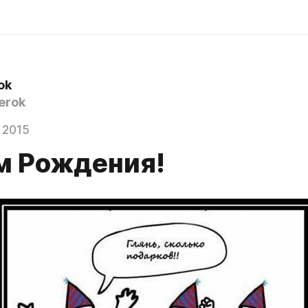
ok
erok
 2015
м Рождения!