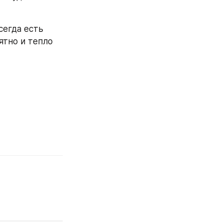
егда есть 
тно и тепло 