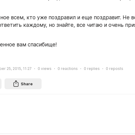
ное всем, кто уже поздравил и еще поздравит. Не вс
тветить каждому, но знайте, все читаю и очень прия
енное вам спасибище!
er 25, 2015, 11:27
0
views
0
reactions
0
replies
0
reposts
Share