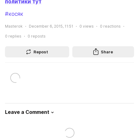
политики тут
#косяк
Masterok
December 6, 2015, 11:51
0
views
0
reactions
0
replies
0
reposts
Repost
Share
Leave a Comment