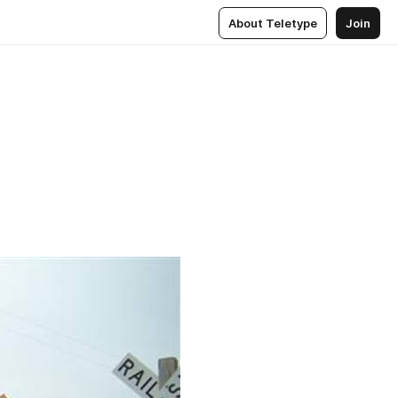
About Teletype
Join