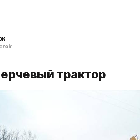
ok
erok
перчевый трактор