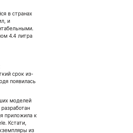
ся в странах 
, и 
табельными. 
м 4.4 литра 
 
ткий срок из-
одя появилась 
ших моделей 
 разработан 
я приложила к 
e. Кстати, 
кземпляры из 