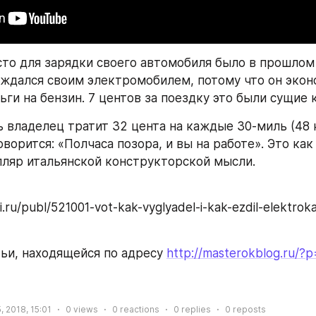
сто для зарядки своего автомобиля было в прошлом 
ждался своим электромобилем, потому что он экон
ьги на бензин. 7 центов за поездку это были сущие 
ь владелец тратит 32 цента на каждые 30-миль (48 к
оворится: «Полчаса позора, и вы на работе». Это как 
ляр итальянской конструкторской мысли.
тьи, находящейся по адресу 
http://masterokblog.ru/?
, 2018, 15:01
0
views
0
reactions
0
replies
0
reposts