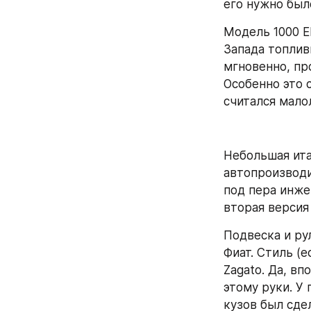
его нужно бы
Модель 1000 El
Запада топлив
мгновенно, пр
Особенно это 
считался мал
Небольшая ита
автопроизводи
под пера инже
вторая версия 
Подвеска и ру
Фиат. Стиль (е
Zagato. Да, вп
этому руки. У 
кузов был сде