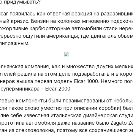
ло придумывать?
car появилась как ответная реакция на разразивший
ный кризис. Бензин на колонках мгновенно подскочил
ожорливые карбюраторные автомобили стали нерен
серьезно ощутили американцы, где двигатель объемо
олитражным.
льянская компания, как и множество других мелких
телей решила на этом деле подзаработать и в коро
неров вышла первая модель Elcar 1000. Немного пог
суперминикара – Elcar 2000.
левые компоненты были позаимствованы от неболь
сли такое слово уместно при описании коробки) был
олне себе известная итальянская дизайнерская студи
прототипа автомобиля даже название было Zagato Zel
лан из стекловолокна, поэтому все сохранившиеся э