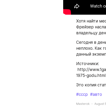
Хотя найти ме
Фрейзер насла
владельцу ден
Сегодня в ден
неплохо. Как г
данный экземп
Источники:
 http://www.1gai.ru/publ/521001-vot-kak-vyglyadel-i-kak-ezdil-elektrokar-iz-italii-v-
1975-godu.html
Это копия ста
#ссср
#авто
Masterok
August 5