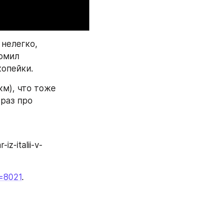
нелегко, 
омил 
копейки.
м), что тоже 
раз про 
p=8021
.