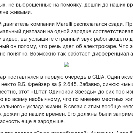
х, не выброшенные на помойку, дошли до наших вр
олне живыми.
 двигатель компании Marelli располагался сзади. Пр
мальный диапазон на одной зарядке соответствовал 
 видео, вы услышите странный звук работающего д
ый он потому, что речь идет об электрокаре. Что эт
не понятно. Возможно так работает дифференциал 
р поставлялся в первую очередь в США. Один экзем
некто В.Б. Фрейзер за $ 2.645. Забавно, синюю «мыш
вестно, этот «Штат Одинокой Звезды» до сих пор из
 ко всему необычному, что по мнению местных жит
мального» уклада жизни. В связи с этим вообще непо
 дожил до наших времен. Его должны были заприме
асность еще в зародыше.