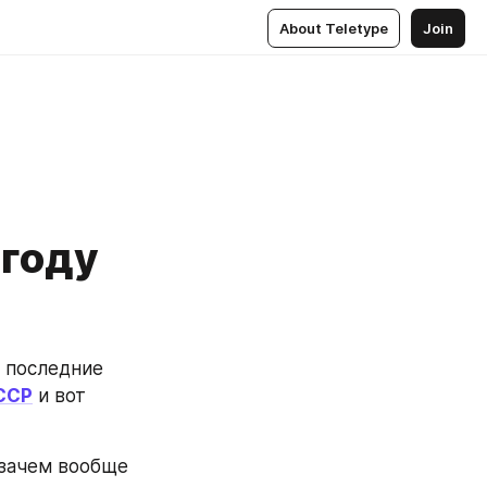
About Teletype
Join
 году
 последние 
ССР
 и вот 
зачем вообще 