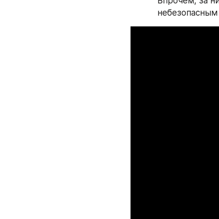
Впрочем, за н
небезопасным 