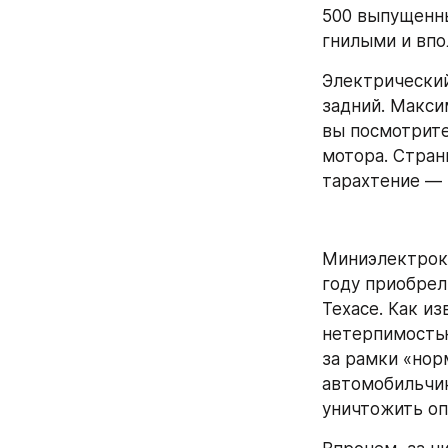
500 выпущенны
гнилыми и вп
Электрический
задний. Макси
вы посмотрите
мотора. Странн
тарахтение — 
Миниэлектрока
году приобрел 
Техасе. Как из
нетерпимостью
за рамки «нор
автомобильчик
уничтожить оп