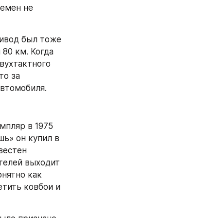
емен не 
ивод был тоже 
80 км. Когда 
вухтактного 
о за 
автомобиля.
пляр в 1975 
ь» он купил в 
вестен 
елей выходит 
нятно как 
тить ковбои и 