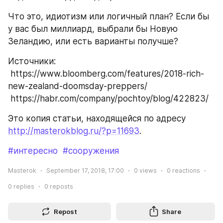
Что это, идиотизм или логичный план? Если бы 
у вас был миллиард, выбрали бы Новую 
Зеландию, или есть варианты получше?
Источники:
 https://www.bloomberg.com/features/2018-rich-
new-zealand-doomsday-preppers/
 https://habr.com/company/pochtoy/blog/422823/
Это копия статьи, находящейся по адресу 
http://masterokblog.ru/?p=11693
.
#интересно
#сооружения
Masterok
September 17, 2018, 17:00
0
views
0
reactions
0
replies
0
reposts
Repost
Share