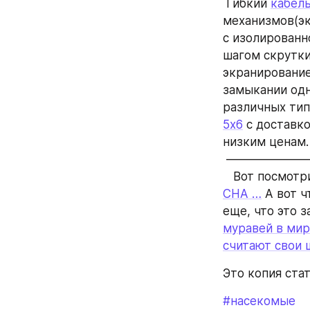
 Гибкий 
кабель
механизмов(эк
с изолированн
шагом скрутки
экранирование
замыкании одн
различных тип
5х6
 с доставк
низким ценам.
 ——————
   Вот посмот
СНА …
 А вот 
еще, что это з
муравей в ми
считают свои 
Это копия ста
#насекомые