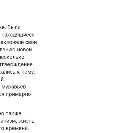
е. Были 
 находящиеся 
аклоняли свои 
лению новой 
несколько 
дтверждение. 
лись к нему, 
. 
 муравьев 
ся примерно 
о также 
анизм, жизнь 
о времени. 