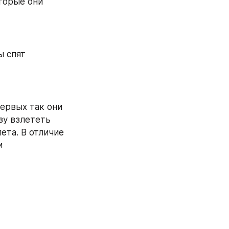
торые они 
 спят 
ервых так они 
у взлететь 
ета. В отличие 
 