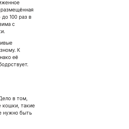
иженное 
 размещённая 
до 100 раз в 
има с 
и.
ивые 
ному. К 
ако её 
бодрствует.
Дело в том, 
 кошки, такие 
е нужно быть 