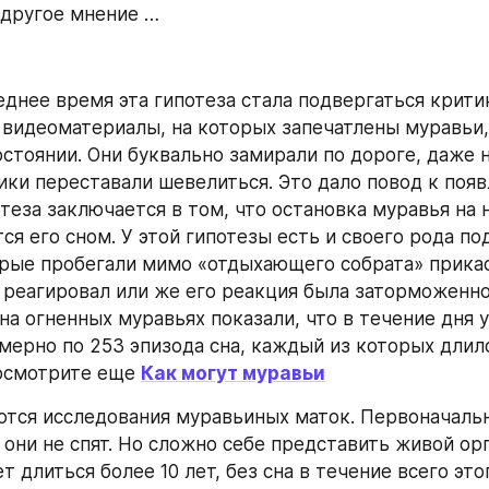
 другое мнение …
еднее время эта гипотеза стала подвергаться критик
видеоматериалы, на которых запечатлены муравьи,
остоянии. Они буквально замирали по дороге, даже н
сики переставали шевелиться. Это дало повод к появ
теза заключается в том, что остановка муравья на 
ся его сном. У этой гипотезы есть и своего рода по
рые пробегали мимо «отдыхающего собрата» прикаса
е реагировал или же его реакция была заторможенной
на огненных муравьях показали, что в течение дня у
мерно по 253 эпизода сна, каждый из которых длил
посмотрите еще 
Как могут муравьи
тся исследования муравьиных маток. Первоначальн
 они не спят. Но сложно себе представить живой орг
 длиться более 10 лет, без сна в течение всего этог