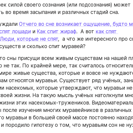
ек силой своего сознания (или подсознания) может 
ь во время засыпания и различных стадий сна.
уждали 
Отчего во сне возникает ощущение, будто 
 спят лошади
 и 
Как спит жираф
.  А вот 
как спят 
Люди, которые не спят
,  а что же интересного про со
существ и сколько спит муравей?
что сны присущи всем живым существам на нашей пла
 не так. По крайней мере, так считалось относител
 мире живые существа, которые и вовсе не нуждаются
ам относятся муравьи. Существует ряд учёных, зан
и насекомых, которые утверждают, что муравьи не с
своей жизни. На такую мысль учёных натолкнули мн
жизни этих насекомых-тружеников. Видеоматериалы
 после изучения многих муравейников в различных ч
то муравьи в большей своей массе постоянно находят
 и породило гипотезу о том, что муравьям сон не ну