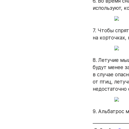
6. Во время с
используют, к
7. Чтобы спря
на корточках,
8. Летучие мы
будут менее з
в случае опасн
от птиц, летуч
недостаточно 
9. Альбатрос 
———————