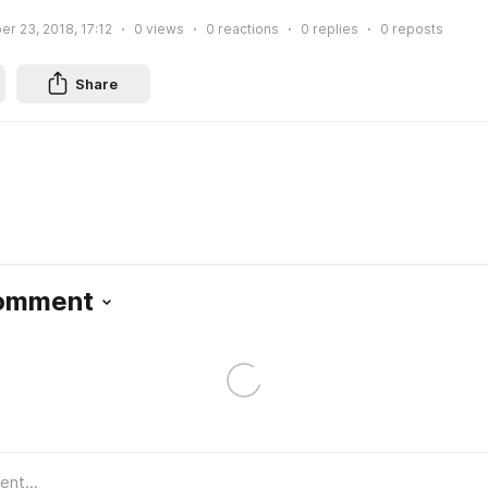
r 23, 2018, 17:12
0
views
0
reactions
0
replies
0
reposts
Share
Comment