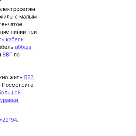
 
электросетям 
жилы с малым 
пенчатое 
ие линии при 
ть кабель
абель 
вббшв 
 
ВВГ
 по 
жно жить 
БЕЗ 
 Посмотрите 
ольшой 
уравьи 
p=22194
.