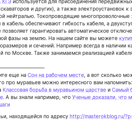
 КГЭ
 используется для присоединения передвижных
скаваторов и других), а также электроустановок к 
ой нейтралью. Токопроводящие многопроволочные 
 в кабель обеспечивают гибкость кабеля, а двухсту
 позволяет гарантировать автоматическое отключен
ой фазы на землю. На нашем сайте вы можете 
купи
оразмеров и сечений. Например всегда в наличии к
ой по Москве. Также занимаемся реализацией кабеля
——————————
рите еще на 
Сон на рабочем месте
, а вот сколько мо
что про муравьев можно интересного вам напомнить:
а 
Классовая борьба в муравьином царстве
 и 
Самый б
ре
. А вы знали например, что 
Ученые доказали, что м
шаги
тьи, находящейся по адресу 
http://masterokblog.ru/?