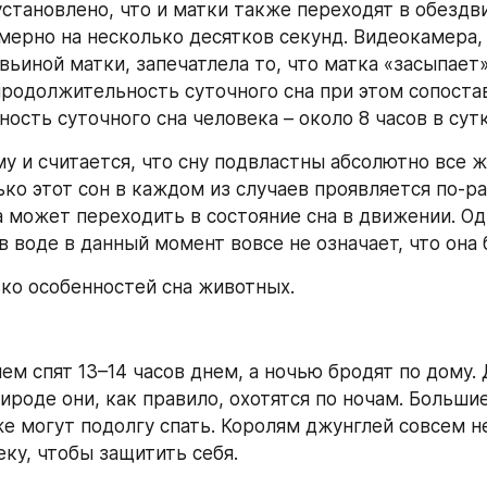
 установлено, что и матки также переходят в обездв
мерно на несколько десятков секунд. Видеокамера,
ьиной матки, запечатлела то, что матка «засыпает» 
продолжительность суточного сна при этом сопостав
ость суточного сна человека – около 8 часов в сутк
у и считается, что сну подвластны абсолютно все ж
ко этот сон в каждом из случаев проявляется по-раз
а может переходить в состояние сна в движении. Одн
 воде в данный момент вовсе не означает, что она 
ко особенностей сна животных.
нем спят 13–14 часов днем, а ночью бродят по дому. 
ироде они, как правило, охотятся по ночам. Большие
же могут подолгу спать. Королям джунглей совсем н
еку, чтобы защитить себя.