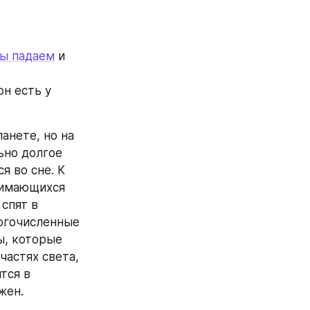
мы падаем
 и 
н есть у 
нете, но на 
ьно долгое 
 во сне. К 
имающихся 
пят в 
огочисленные 
, которые 
астях света, 
ся в 
жен.