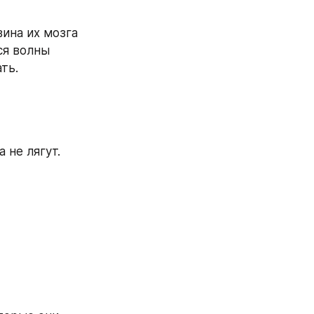
ина их мозга 
я волны 
ть.
 не лягут.