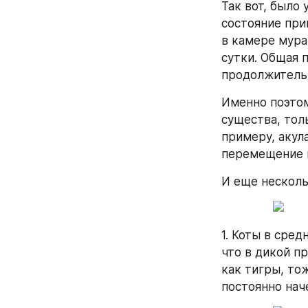
Так вот, было
состояние при
в камере мурав
сутки. Общая 
продолжительн
Именно поэтом
существа, толь
примеру, акул
перемещение в
И еще несколь
1. Коты в сред
что в дикой пр
как тигры, то
постоянно нач