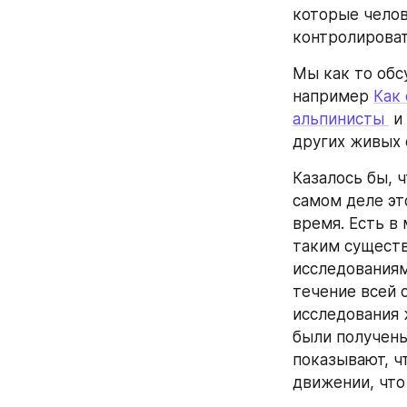
которые челов
контролироват
Мы как то обс
например 
Как
альпинисты 
 и 
других живых 
Казалось бы, 
самом деле это
время. Есть в
таким существ
исследованиям
течение всей 
исследования 
были получены
показывают, ч
движении, что