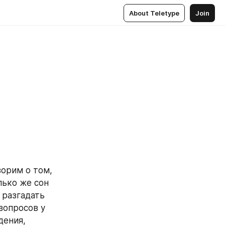
About Teletype
Join
орим о том, 
ько же сон 
разгадать 
опросов у 
ения, 