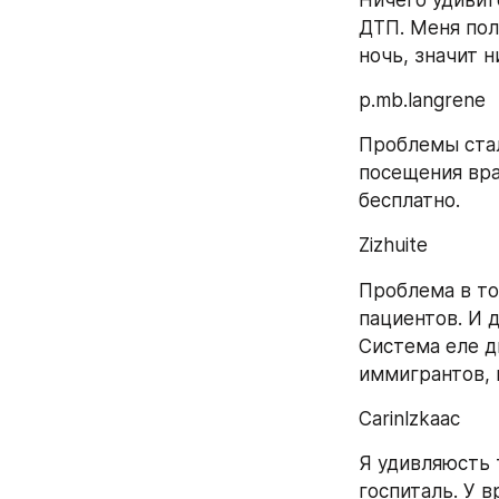
ДТП. Меня поло
ночь, значит н
p.mb.langrene
Проблемы стал
посещения вра
бесплатно.
Zizhuite
Проблема в том
пациентов. И д
Система еле д
иммигрантов, 
Carinlzkaac
Я удивляюсть т
госпиталь. У в