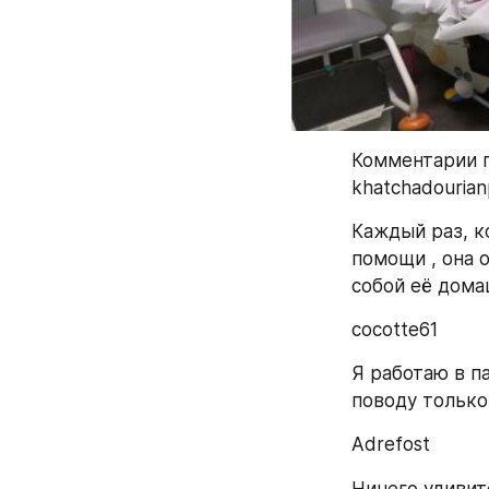
Комментарии п
khatchadourian
Каждый раз, к
помощи , она о
собой её дома
cocotte61
Я работаю в п
поводу только
Adrefost
Ничего удивит