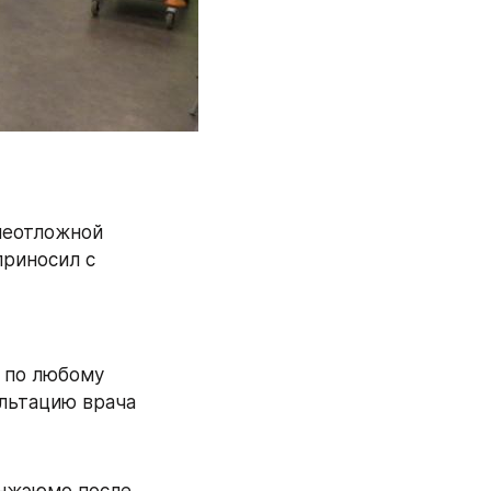
неотложной 
риносил с 
 по любому 
ультацию врача
онжэюмо после 