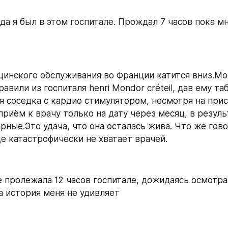
да я был в этом госпитале. Прождал 7 часов пока мн
инского обслуживания во Франции катится вниз.Мое
авили из госпиталя henri Mondor créteil, дав ему таб
я соседка с кардио стимулятором, несмотря на прист
приём к врачу только на дату через месяц, в результ
ные.Это удача, что она осталась жива. Что же гово
де катастрофически не хватает врачей.
 пролежала 12 часов госпитале, дожидаясь осмотра 
та история меня не удивляет