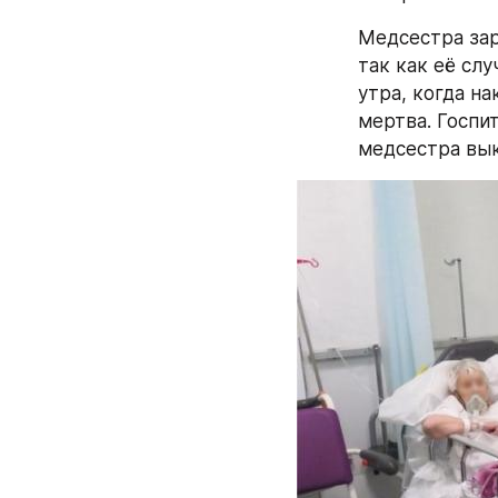
Медсестра зар
так как её слу
утра, когда на
мертва. Госпи
медсестра вык