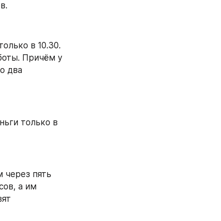
в.
олько в 10.30. 
оты. Причём у 
о два 
ньги только в 
 через пять 
ов, а им 
ят 