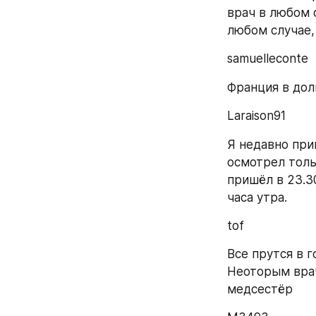
врач в любом с
любом случае,
samuelleconte
Франция в долг
Laraison91
Я недавно прив
осмотрел тольк
пришёл в 23.30
часа утра.
tof
Все прутся в г
Неоторым врач
медсестёр