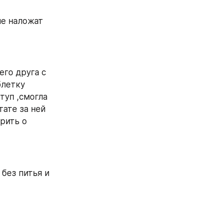
е наложат 
го друга с 
летку 
уп ,смогла 
ате за ней 
рить о 
без питья и 