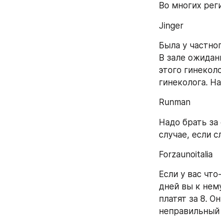
Во многих реги
Jinger
Была у частног
В зале ожидан
этого гинеколо
гинеколога. Н
Runman
Надо брать за 
случае, если 
Forzaunoitalia
Если у вас что
дней вы к нему
платят за 8. О
неправильный