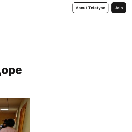
About Teletype
Join
доре