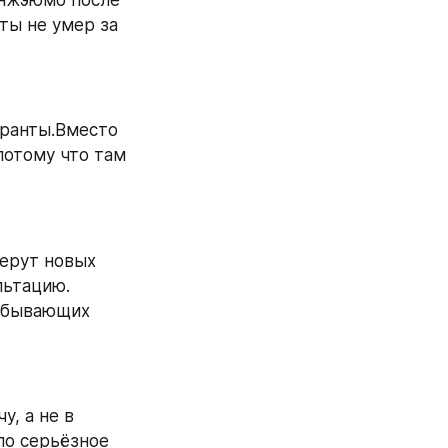
ты не умер за 
ранты.Вместо 
отому что там 
ерут новых 
ьтацию. 
ибывающих 
, а не в 
ло серьёзное 