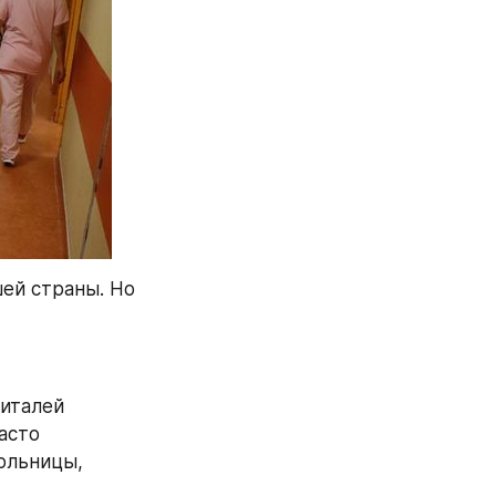
ей страны. Но 
италей 
сто 
льницы, 