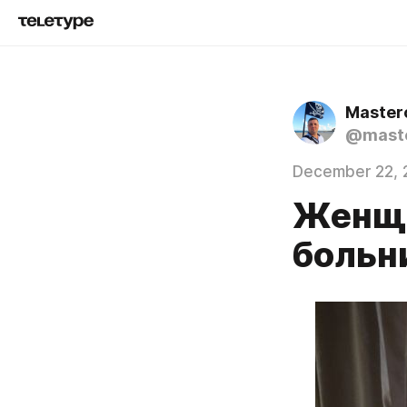
Master
@mast
December 22, 
Женщи
больн