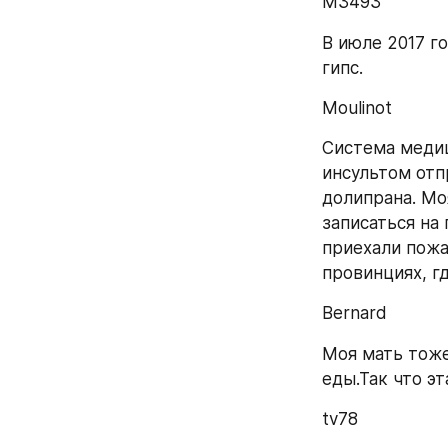
M3493
В июле 2017 го
гипс.
Moulinot
Система медиц
инсультом отпр
долипрана. Мо
записаться на 
приехали пожар
провинциях, г
Bernard
Моя мать тоже
еды.Так что э
tv78