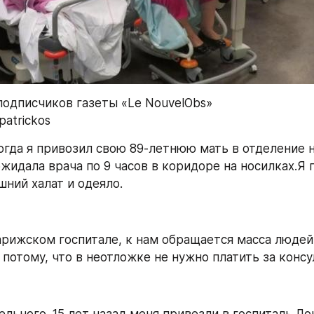
одписчиков газеты «Le NouvelObs»
patrickos
огда я привозил свою 89-летнюю мать в отделение 
жидала врача по 9 часов в коридоре на носилках.Я п
шний халат и одеяло.
арижском госпитале, к нам обращается масса людей
 потому, что в неотложке не нужно платить за конс
ельного. 15 лет назад меня привезли в госпиталь Л