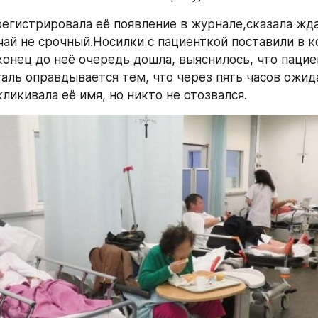
егистрировала её появление в журнале,сказала жда
чай не срочный.Носилки с пациенткой поставили в ко
конец до неё очередь дошла, выяснилось, что пацие
таль оправдывается тем, что через пять часов ожида
ликивала её имя, но никто не отозвался.