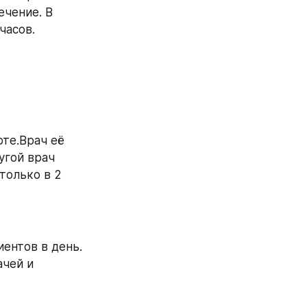
чение. В 
часов.
те.Врач её 
угой врач 
только в 2 
ентов в день. 
чей и 