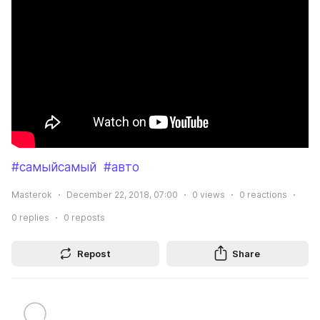
#самыйсамый
#авто
Masterok
December 22, 2018, 07:00
0
views
0
reactions
0
replies
0
reposts
Repost
Share