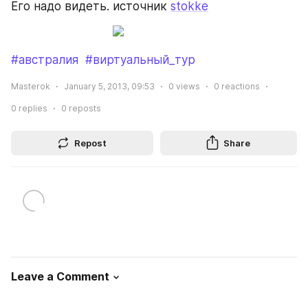
Его надо видеть. источник 
stokke
#австралия
#виртуальный_тур
Masterok
January 5, 2013, 09:53
0
views
0
reactions
0
replies
0
reposts
Repost
Share
Leave a Comment