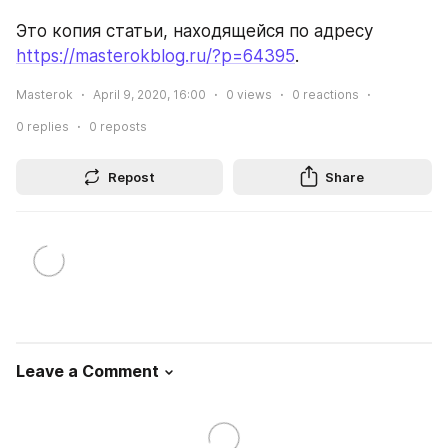
Это копия статьи, находящейся по адресу 
https://masterokblog.ru/?p=64395
.
Masterok
April 9, 2020, 16:00
0
views
0
reactions
0
replies
0
reposts
Repost
Share
Leave a Comment