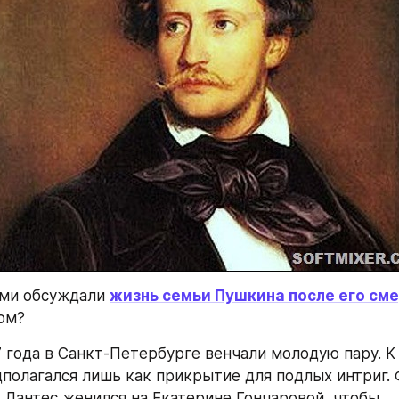
ами обсуждали 
жизнь семьи Пушкина после его см
ом?
7 года в Санкт-Петербурге венчали молодую пару. К
дполагался лишь как прикрытие для подлых интриг. 
Дантес женился на Екатерине Гончаровой, чтобы 