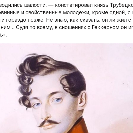
водились шалости, — констатировал князь Трубецко
винные и свойственные молодёжи, кроме одной, о к
и гораздо позже. Не знаю, как сказать: он ли жил с
 ним… Судя по всему, в сношениях с Геккерном он иг
ь».