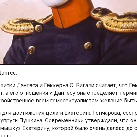
антес.
иски Дантеса и Геккерна С. Витали считает, что Ге
т, а его отношения к Дантесу она определяет термин
свойственное всем гомосексуалистам желание быт
 для достижения цели и Екатерина Гончарова, сестр
супруги Пушкина. Современники утверждали, что он 
мышку» Екатерину, которой было очень далеко до с
стры.