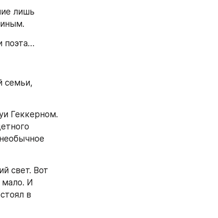
ие лишь 
иным. 
и поэта…
 семьи, 
и Геккерном. 
етного 
необычное 
й свет. Вот 
мало. И 
стоял в 