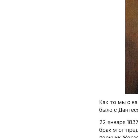
Как то мы с в
было с Дантес
22 января 183
брак этот пре
поручик Жорж 