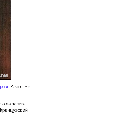
ерти
. А что же 
 сожалению, 
Французский 