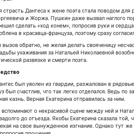
 страсть Дантеса к жене поэта стала поводом для 
ргеевича и Жоржа. Пушкин даже вызвал наглого пор
решил сделать «ход конем», попросив руки и сердца 
юблена в красавца-француза, поэтому сразу согласил
 вызов обратно, не желая делать свояченицу несчас
вадьбы ухаживания за Натальей Николаевной возобно
гической развязке и смерти поэта.
ледство
антес был уволен из гвардии, разжалован в рядовые 
з был счастлив, что так легко отделался. Ведь по з
ная казнь. Верная Екатерина отправилась за ним.
вспоминают о некрасивой сцене между ней и Натал
задолго до отъезда. Якобы Екатерина сказала той, ч
екая на свое вынужденное изгнание. Однако тут же 
 попросив прощения.