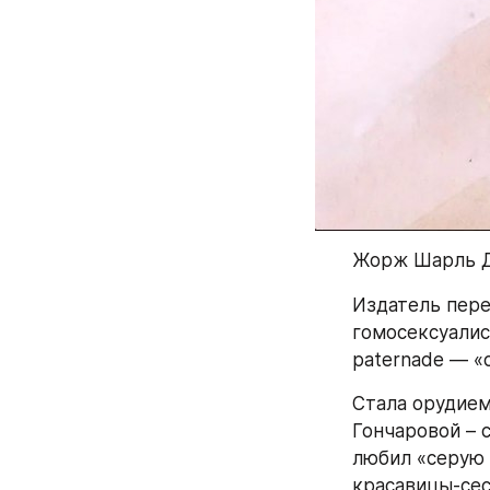
Жорж Шарль Д
Издатель переп
гомосексуалис
paternade — «
Стала орудием
Гончаровой – 
любил «серую 
красавицы-се