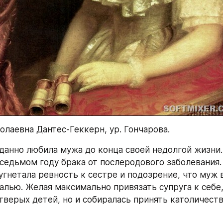
олаевна Дантес-Геккерн, ур. Гончарова.
данно любила мужа до конца своей недолгой жизни. 
 седьмом году брака от послеродового заболевания. 
угнетала ревность к сестре и подозрение, что муж в
алью. Желая максимально привязать супруга к себе, 
тверых детей, но и собиралась принять католичество