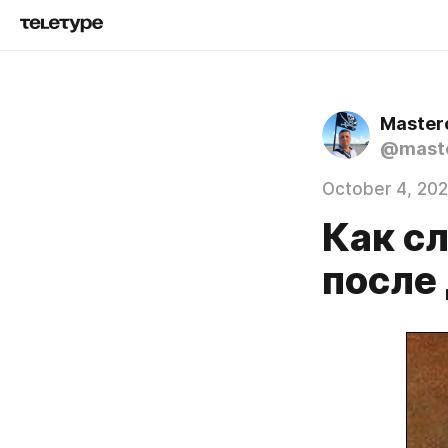
Master
@mast
October 4, 20
Как с
после