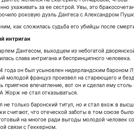
нно ухаживать за ее сестрой. Увы, это бракосочетан
рочило роковую дуэль Дантеса с Александром Пушк
ним, как сложилась судьба его убийцы после смерт
й интриган
лем Дантесом, выходцем из небогатой дворянской
илась слава интригана и беспринципного человека.
24 года он был усыновлен нидерландским бароном Лу
й молодой француз произвел на стареющего и безд
ь приятное впечатление, вот он и сделал ему столь 
А Жорж не стал отказываться.
 не только баронский титул, но и стал вхож в высши
ки считают, что отеческой заботы в том союзе было 
 готовый на многое ради выгоды молодой человек со
ой связи с Геккерном.