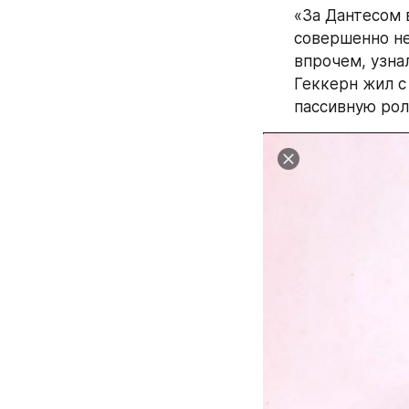
«За Дантесом 
совершенно не
впрочем, узнал
Геккерн жил с
пассивную рол