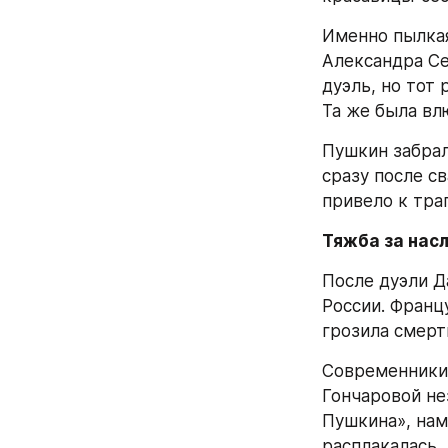
Именно пылкая
Александра Се
дуэль, но тот 
Та же была вл
Пушкин забрал
сразу после с
привело к тра
Тяжба за нас
После дуэли Д
России. Францу
грозила смерт
Современники 
Гончаровой не
Пушкина», нам
расплакалась,