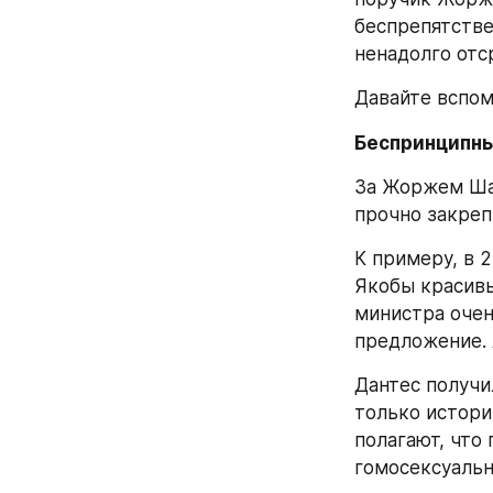
беспрепятстве
ненадолго отс
Давайте вспом
Беспринципны
За Жоржем Шар
прочно закреп
К примеру, в 
Якобы красивы
министра очен
предложение. 
Дантес получил
только истори
полагают, что
гомосексуальн