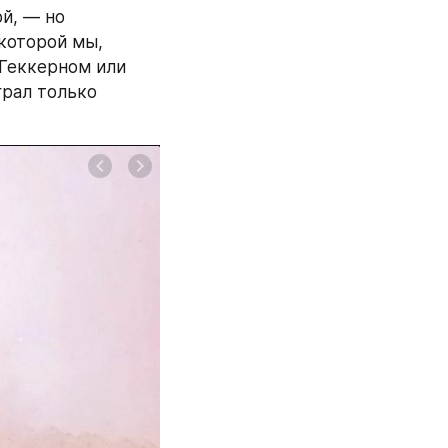
й, — но 
оторой мы, 
 Геккерном или 
рал только 