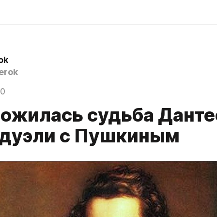
ok
erok
20
ложилась судьба Данте
 дуэли с Пушкиным