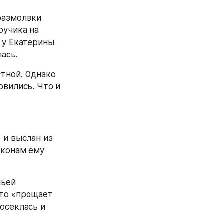
размолвки 
учика на 
у Екатерины. 
ась.
тной. Однако 
вились. Что и 
и выслан из 
аконам ему 
ьей 
то «прощает 
осеклась и 