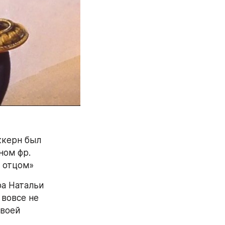
ккерн был 
ом фр. 
ь отцом»
а Натальи 
вовсе не 
воей 