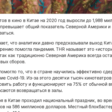
ов в кино в Китае на 2020 год выросли до 1,988 мил
 превышает общий показатель Северной Америки и 
ваться.
ает, что аналитики давно предсказывали выход Кита
орению помогла пандемия. THR называет это «истор
так как традиционно Северная Америка всегда оста
вых сборов.
помогло то, что в стране научились эффективно сде
ие Covid-19. Из-за этого десятки тысяч кинотеатров
овить работу и функционируют на 75% от обычной в
асаются возвращаться в залы.
бря в Китае проходил национальный праздник, во вре
ов на 586 миллионов долларов. Местный блокбастер