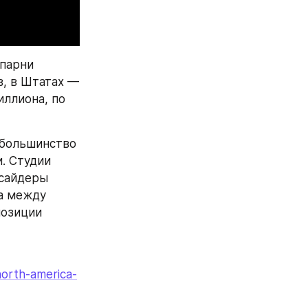
парни 
, в Штатах — 
ллиона, по 
большинство 
 Студии 
сайдеры 
а между 
озиции 
north-america-