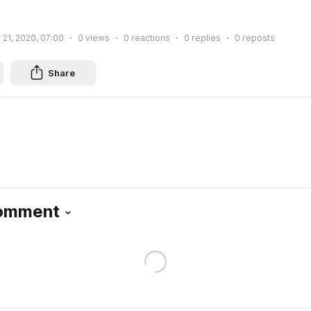
 21, 2020, 07:00
0
views
0
reactions
0
replies
0
reposts
Share
Comment