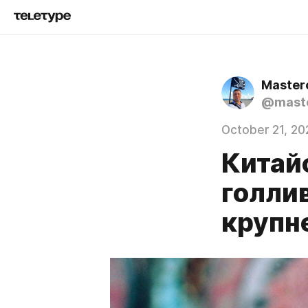
Master
@mast
October 21, 20
Китай
голлив
крупн