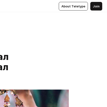
About Teletype
Join
ал
ал