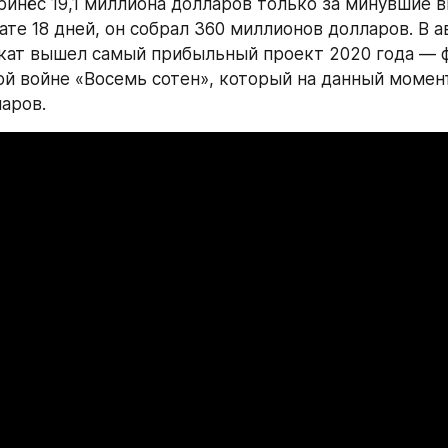
ринёс 19,1 миллиона долларов только за минувшие в
те 18 дней, он собрал 360 миллионов долларов. В ав
кат вышел самый прибыльный проект 2020 года — ф
й войне «Восемь сотен», который на данный момент
аров.