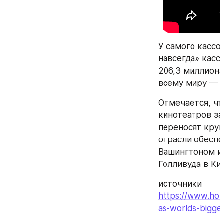
У самого касс
навсегда» кас
206,3 миллион
всему миру — 
Отмечается, ч
кинотеатров з
переносят кру
отрасли обесп
Вашингтоном и
Голливуда в Ки
источники
https://www.hol
as-worlds-bigge