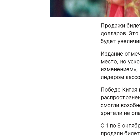
Продажи билет
долларов. Это
будет увеличи
Издание отмеч
место, но уск
изменением», 
лидером кассо
Победе Китая 
распространен
смогли возобн
зрители не оп
С 1 по 8 октя
продали билет