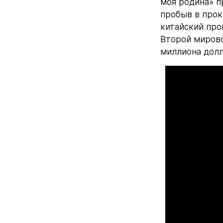
моя родина» п
пробыв в прока
китайский про
Второй мирово
миллиона долл