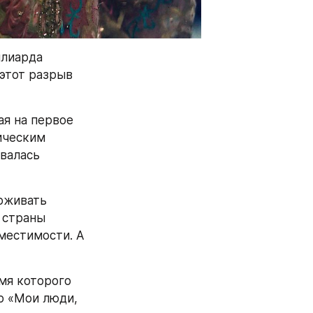
лиарда 
этот разрыв 
я на первое 
ическим 
валась 
рживать 
 страны 
местимости. А 
мя которого 
 «Мои люди, 