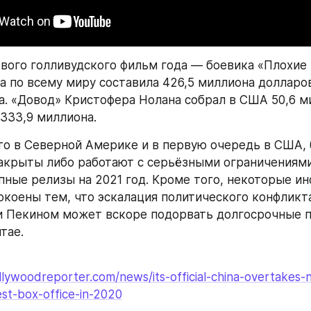
ового голливудского фильм года — боевика «Плохие 
са по всему миру составила 426,5 миллиона долларов
а. «Довод» Кристофера Нолана собрал в США 50,6 ми
333,9 миллиона.
то в Северной Америке и в первую очередь в США, 
акрыты либо работают с серьёзными ограничениями.
пные релизы на 2021 год. Кроме того, некоторые ин
окоены тем, что эскалация политического конфликт
 Пекином может вскоре подорвать долгосрочные п
тае.
lywoodreporter.com/news/its-official-china-overtakes-
st-box-office-in-2020