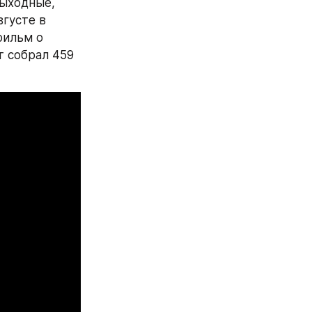
ыходные, 
густе в 
ильм о 
 собрал 459 