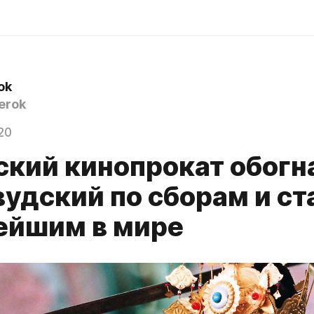
ok
erok
20
ский кинопрокат обогн
удский по сборам и ст
ейшим в мире