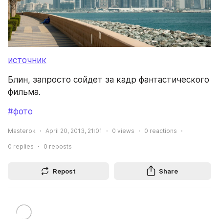
источник
Блин, запросто сойдет за кадр фантастического 
фильма.
#фото
Masterok
April 20, 2013, 21:01
0
views
0
reactions
0
replies
0
reposts
Repost
Share