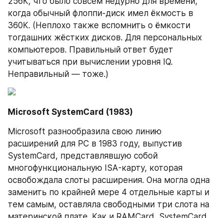
256К, что было совсем недурно для времени, 
когда обычный флоппи-диск имел ёкмость в 
360К. (Неплохо также вспомнить о ёмкости 
тогдашних жёстких дисков. Для персональных 
компьютеров. Правильный ответ будет 
учитываться при вычислении уровня IQ. 
Неправильный — тоже.)
Microsoft SystemCard (1983)
Microsoft разнообразила свою линию 
расширений для PC в 1983 году, выпустив 
SystemCard, представлявшую собой 
многофункциональную ISA-карту, которая 
освобождала слоты расширения. Она могла одна 
заменить по крайней мере 4 отдельные карты и 
тем самым, оставляла свободными три слота на 
материнской плате. Как и RAMCard, SystemCard 