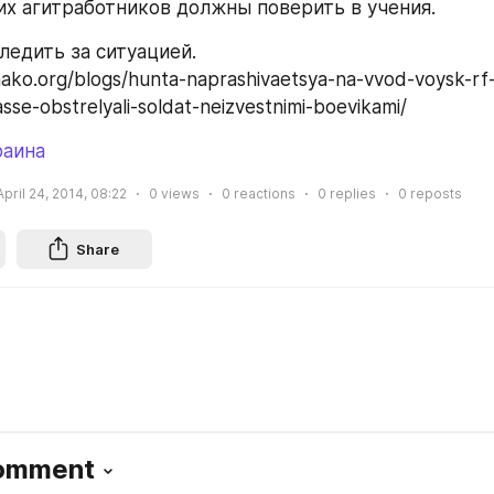
их агитработников должны поверить в учения.
едить за ситуацией.
ko.org/blogs/hunta-naprashivaetsya-na-vvod-voysk-rf-i
se-obstrelyali-soldat-neizvestnimi-boevikami/
раина
April 24, 2014, 08:22
0
views
0
reactions
0
replies
0
reposts
Share
Comment