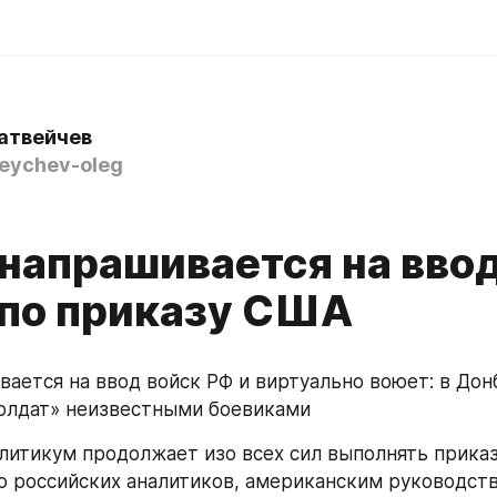
атвейчев
ychev-oleg
 напрашивается на вво
 по приказу США
вается на ввод войск РФ и виртуально воюет: в Донб
олдат» неизвестными боевиками
литикум продолжает изо всех сил выполнять приказ
ю российских аналитиков, американским руководств