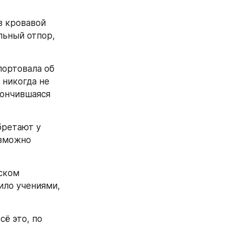
 кровавой 
ьный отпор, 
ортовала об 
никогда не 
ончившаяся 
ретают у 
зможно 
ском 
ло учениями, 
ё это, по 