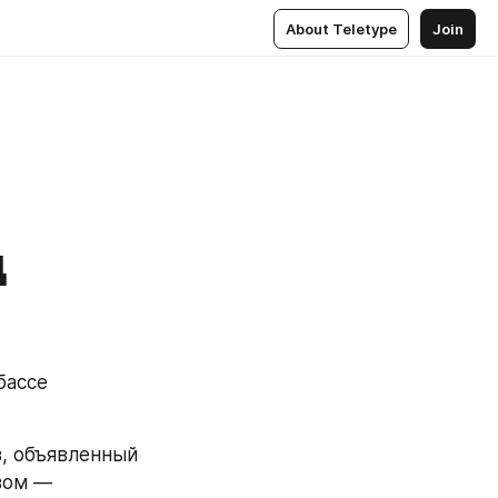
About Teletype
Join
д
ассе 
, объявленный 
ом — 