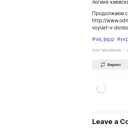
логике киевск
Продолжаем сл
http://www.odna
voyuet-v-donbas
#via_ljapp
#ук
Олег Матвейчев
Repost
Leave a 