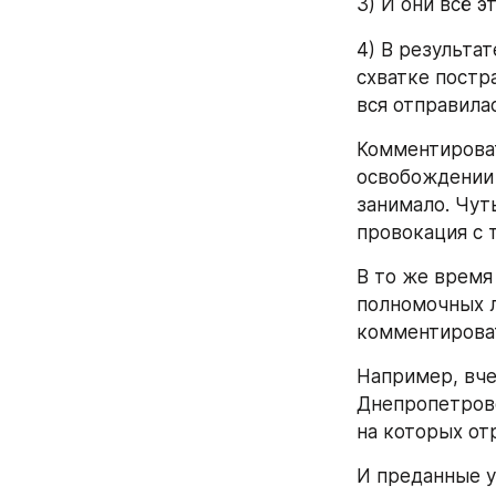
3) И они всё э
4) В результа
схватке постр
вся отправила
Комментироват
освобождении 
занимало. Чут
провокация с 
В то же время
полномочных л
комментирова
Например, вче
Днепропетровс
на которых от
И преданные у