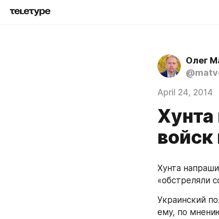
Олег М
@matve
April 24, 2014
Хунта
войск
Хунта напраши
«обстреляли с
Украинский по
ему, по мнени