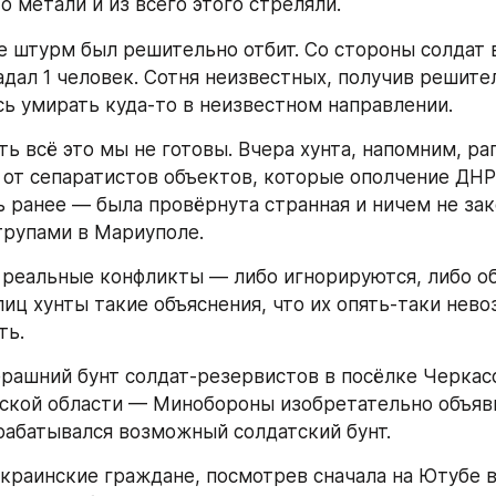
то метали и из всего этого стреляли.
те штурм был решительно отбит. Со стороны солдат в
адал 1 человек. Сотня неизвестных, получив решител
сь умирать куда-то в неизвестном направлении.
ь всё это мы не готовы. Вчера хунта, напомним, рап
от сепаратистов объектов, которые ополчение ДНР 
ь ранее — была провёрнута странная и ничем не зак
трупами в Мариуполе.
 реальные конфликты — либо игнорируются, либо об
иц хунты такие объяснения, что их опять-таки нево
ть.
рашний бунт солдат-резервистов в посёлке Черкас
кой области — Минобороны изобретательно объяви
рабатывался возможный солдатский бунт.
краинские граждане, посмотрев сначала на Ютубе вс