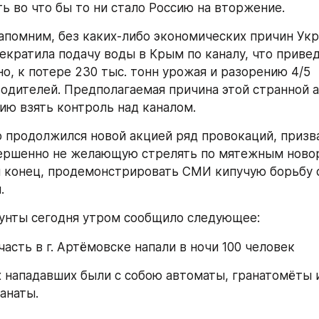
ь во что бы то ни стало Россию на вторжение.
напомним, без каких-либо экономических причин Укр
екратила подачу воды в Крым по каналу, что приведё
о, к потере 230 тыс. тонн урожая и разорению 4/5 
одителей. Предполагаемая причина этой странной а
ию взять контроль над каналом.
 продолжился новой акцией ряд провокаций, призва
ершенно не желающую стрелять по мятежным новор
й конец, продемонстрировать СМИ кипучую борьбу с 
.
унты сегодня утром сообщило следующее:
часть в г. Артёмовске напали в ночи 100 человек
х нападавших были с собою автоматы, гранатомёты и
анаты.