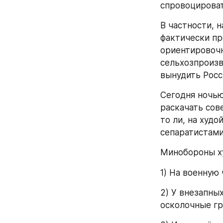
спровоцироват
В частности, 
фактически пр
ориентировочн
сельхозпроизв
вынудить Росс
Сегодня ночью
раскачать сов
то ли, на худо
сепаратистами
Минобороны х
1) На военную 
2) У внезапны
осколочные гр