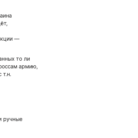
аина 
т, 
кции — 
нных то ли 
оссам армию, 
т.н. 
 ручные 