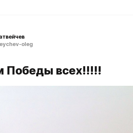
атвейчев
ychev-oleg
 Победы всех!!!!!