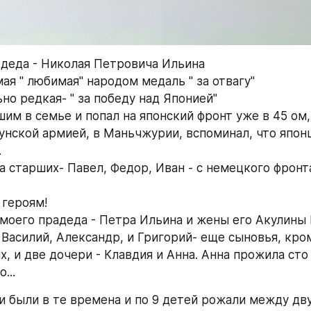
деда - Николая Петровича Ильина
ая " любимая" народом медаль " за отвагу"
но редкая- " за победу над Японией"
им в семье и попал на японский фронт уже в 45 ом, 
унской армией, в Маньчжурии, вспоминал, что японц
.
а старших- Павел, Федор, Иван - с немецкого фронта
 героям!
 моего прадеда - Петра Ильина и жены его Акулины
 Василий, Александр, и Григорий- еще сыновья, кром
 и две дочери - Клавдия и Анна. Анна прожила сто 
...
и были в те времена и по 9 детей рожали между дву