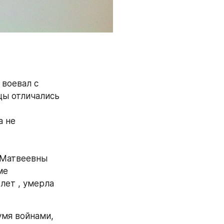
воевал с 
ы отличались 
 не 
 Матвеевны 
е 
лет , умерла 
мя войнами, 