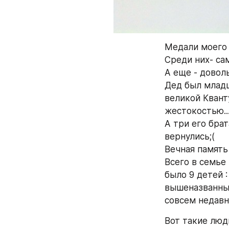
Медали моего 
Среди них- сам
А еще - доволь
Дед был младш
великой Квант
жестокостью..
А три его брат
вернулись;(
Вечная память
Всего в семье
было 9 детей :
вышеназванных,
совсем недавно
Вот такие люд