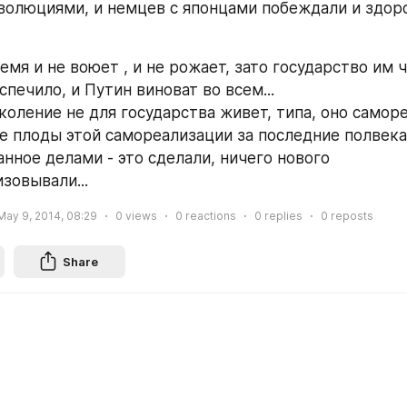
волюциями, и немцев с японцами побеждали и здоро
мя и не воюет , и не рожает, зато государство им че
еспечило, и Путин виноват во всем...
коление не для государства живет, типа, оно самореа
е плоды этой самореализации за последние полвека!
нное делами - это сделали, ничего нового 
зовывали...
May 9, 2014, 08:29
0
views
0
reactions
0
replies
0
reposts
Share