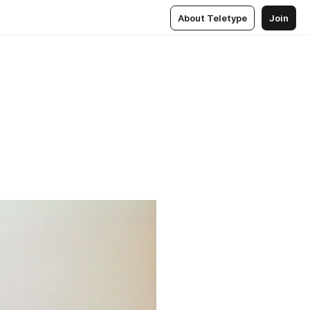
About Teletype
Join