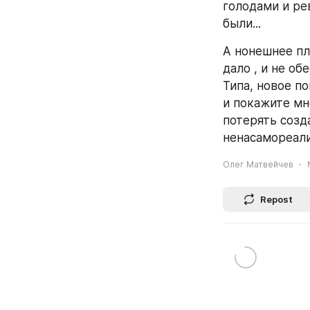
голодами и ре
были...
А нонешнее пле
дало , и не об
Типа, новое по
и покажите мн
потерять созда
ненасамореали
Олег Матвейчев
Repost