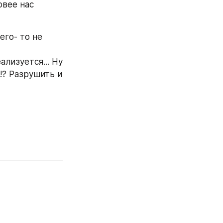
вее нас 
го- то не 
лизуется... Ну 
? Разрушить и 