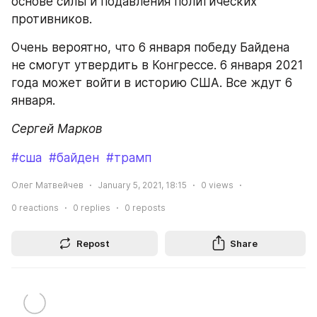
основе силы и подавления политических 
противников.
Очень вероятно, что 6 января победу Байдена 
не смогут утвердить в Конгрессе. 6 января 2021 
года может войти в историю США. Все ждут 6 
января.
Сергей Марков
#сша
#байден
#трамп
Олег Матвейчев
January 5, 2021, 18:15
0
views
0
reactions
0
replies
0
reposts
Repost
Share