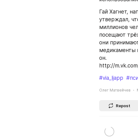
Гай Хагнет, на
утверждал, чт
миллионов чел
посещают трёх
они принимают
медикаменты в
он.
http://m.vk.co
#via_ljapp
#пс
Олег Матвейчев
Repost