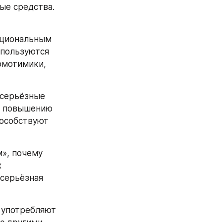
е средства. 
ациональным 
пользуются 
мотимики, 
серьёзные 
к повышению 
особствуют 
», почему 
 
серьёзная 
 употребляют 