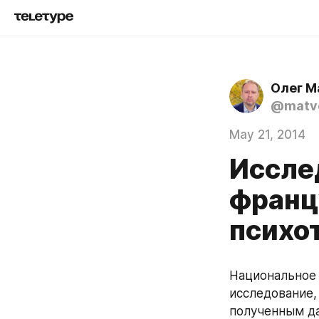
Олег М
@matve
May 21, 2014
Иссле
франц
психо
Национальное 
исследование,
полученным да