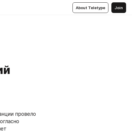
About Teletype
Join
ий
нции провело 
гласно 
ет 