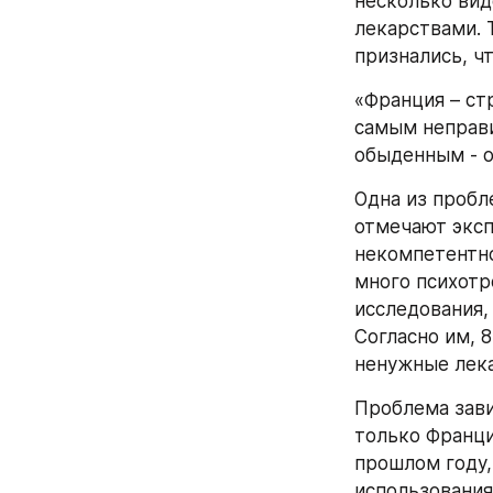
несколько вид
лекарствами. Т
признались, ч
«Франция – ст
самым неправи
обыденным - о
Одна из пробл
отмечают эксп
некомпетентно
много психотр
исследования,
Согласно им, 
ненужные лека
Проблема зави
только Франци
прошлом году,
использования