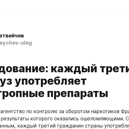
атвейчев
ychev-oleg
дование: каждый трет
уз употребляет
тропные препараты
агентство по контролю за оборотом наркотиков Фра
 результаты которого оказались ошеломляющими. Со
нным, каждый третий гражданин страны употребля