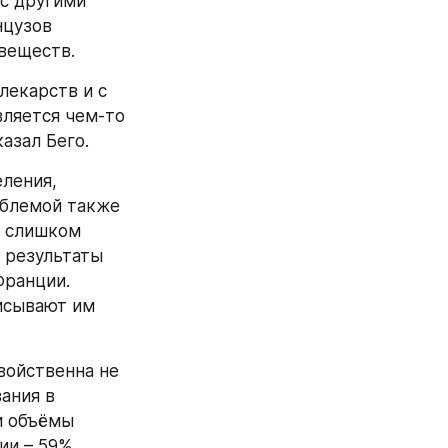
с другими 
цузов 
 веществ.
екарств и с 
ляется чем-то 
азал Бего.
ления, 
блемой также 
 слишком 
 результаты 
ранции. 
исывают им 
ойственна не 
ния в 
и объёмы 
ии – 59%.