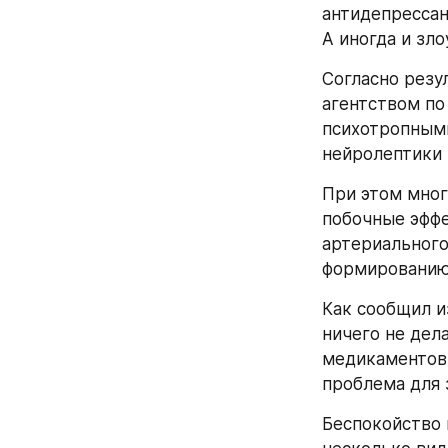
антидепрессан
А иногда и зл
Согласно резу
агентством по
психотропными
нейролептики и
При этом мног
побочные эффе
артериального
формированию
Как сообщил и
ничего не дел
медикаментов 
проблема для 
Беспокойство 