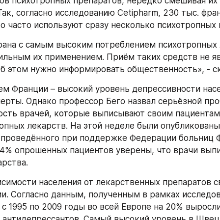
ов психотропных препаратов, нередко смешивая их 
ак, согласно исследованию Cetipharm, 230 тыс. фран
то часто используют сразу несколько психотропных
рана с самым высоким потреблением психотропных л
льным их применением. Приём таких средств не яв
б этом нужно информировать общественность», - ск
ем Франции – высокий уровень депрессивности насе
ерты. Однако профессор Бего назвал серьёзной про
сть врачей, которые выписывают своим пациентам
опных лекарств. На этой неделе были опубликованы
 проведённого при поддержке Федерации больниц Ф
84% опрошенных пациентов уверены, что врачи вып
рства.
симости населения от лекарственных препаратов св
и. Согласно данным, полученным в рамках исследова
 с 1995 по 2009 годы во всей Европе на 20% выросл
 антидепрессантов. Самый высокий уровень в Швец