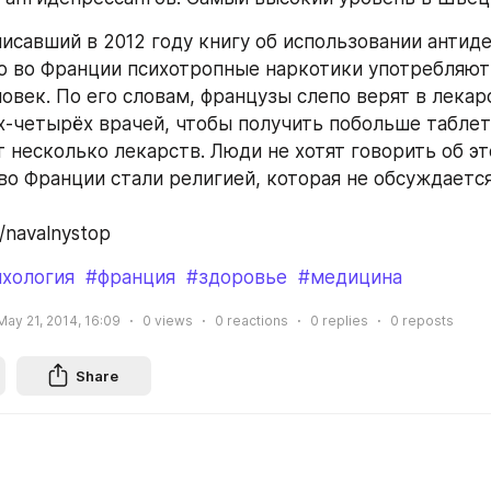
писавший в 2012 году книгу об использовании антиде
о во Франции психотропные наркотики употребляют 
овек. По его словам, французы слепо верят в лекарс
-четырёх врачей, чтобы получить побольше таблет
 несколько лекарств. Люди не хотят говорить об это
о Франции стали религией, которая не обсуждается»
m/navalnystop
ихология
#франция
#здоровье
#медицина
May 21, 2014, 16:09
0
views
0
reactions
0
replies
0
reposts
Share