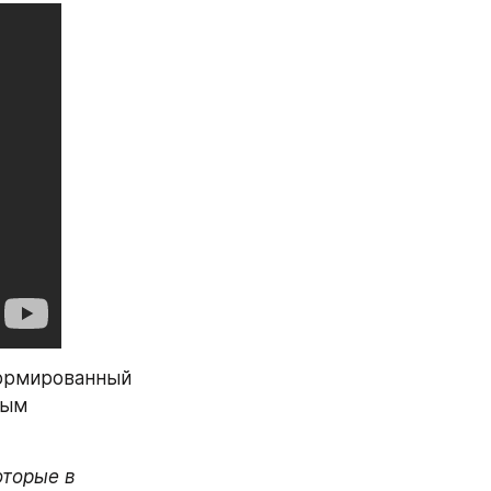
ормированный 
ым 
торые в 