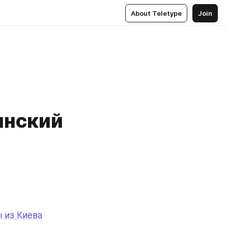
About Teletype
Join
инский
 из Киева