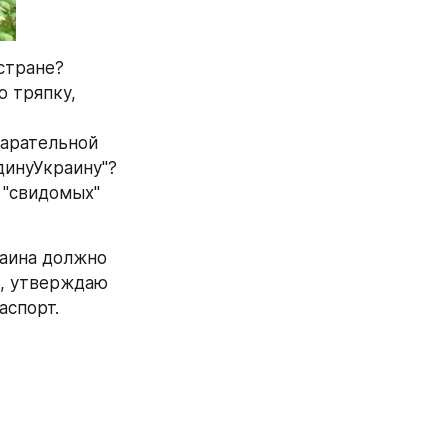
стране?
 тряпку, 
карательной 
единуУкраину"?
 "свидомых" 
аина должно 
, утверждаю 
аспорт.