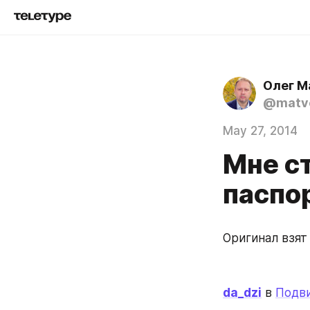
Олег М
@matve
May 27, 2014
Мне с
паспорт
Оригинал взят
da_dzi
 в 
Подви