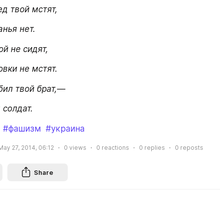
ед твой мстят,
нья нет.
й не сидят,
вки не мстят.
бил твой брат,—
 солдат.
#фашизм
#украина
May 27, 2014, 06:12
0
views
0
reactions
0
replies
0
reposts
Share