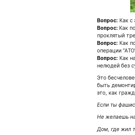
Вопрос:
 Как с
Вопрос: 
Как п
проклятый тр
Вопрос:
 Как п
операции "АТО"
Вопрос:
 Как н
нелюдей без с
Это бесчелове
быть демонтир
это, как граж
Если ты фашис
Не желаешь на
Дом, где жил т