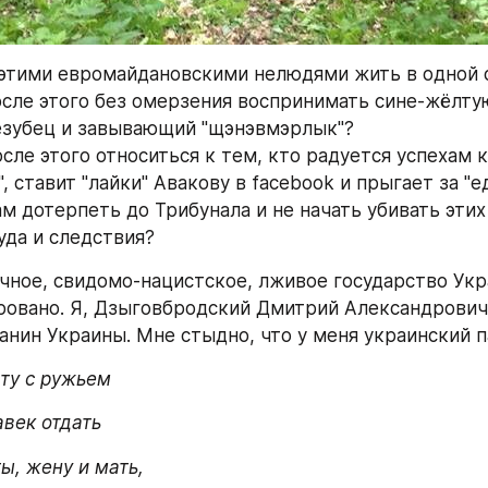
 этими евромайдановскими нелюдями жить в одной 
осле этого без омерзения воспринимать сине-жёлтую
езубец и завывающий "щэнэвмэрлык"?
осле этого относиться к тем, кто радуется успехам 
, ставит "лайки" Авакову в facebook и прыгает за "
ам дотерпеть до Трибунала и не начать убивать этих
уда и следствия?
чное, свидомо-нацистское, лживое государство Укр
овано. Я, Дзыговбродский Дмитрий Александрович
данин Украины. Мне стыдно, что у меня украинский п
ту с ружьем
век отдать
ы, жену и мать,