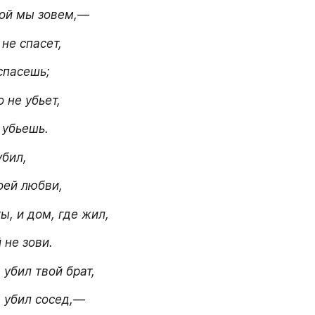
ной мы зовем,—
 не спасет,
спасешь;
о не убьет,
 убьешь.
убил,
оей любви,
ты, и дом, где жил,
 не зови.
убил твой брат,
 убил сосед,—