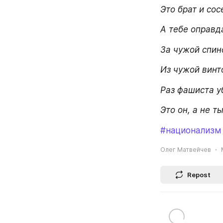
Это брат и сос
А тебе оправда
За чужой спино
Из чужой винто
Раз фашиста у
Это он, а не ты
#национализм
Олег Матвейчев
Repost