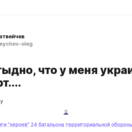
атвейчев
ychev-oleg
тыдно, что у меня укра
....
 у
ги "хероев" 24 батальона территориальной обороны