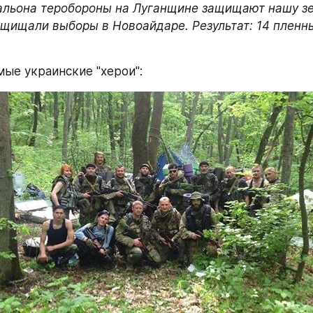
альона теробороны на Луганщине защищают нашу з
ащищали выборы в Новоайдаре. Результат: 14 пленных
мые украинские "херои":