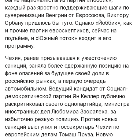
бы не националисты из партии «Йоббик», 
каждый раз яростно поддерживающие шаги по 
суверенизации Венгрии от Евросоюза, Виктору 
Орбану пришлось бы туго. Однако «Йоббик», как 
и прочие партии евроскептиков, сейчас на 
подъёме, и «Южный поток» входит в его 
программу.
Чехия, ранее призывавшая к ужесточению 
санкций, заняла более сдержанную позицию на 
фоне опасений за будущее своей доли в 
российских рынках, в первую очередь 
автомобильном. Ведущий кандидат от Социал-
демократической партии Ян Келлер публично 
раскритиковал своего однопартийца, министра 
иностранных дел Любомира Заоралека, за 
избыточно резкую позицию. Против новых 
санкций выступил и госсекретарь Чехии по 
европейским делам Томаш Пруза. Новую 