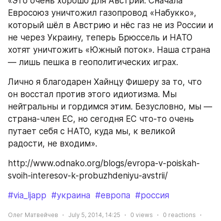
«Это очень хорошо для Австрии. Сначала 
Евросоюз уничтожил газопровод «Набукко», 
который шёл в Австрию и нёс газ не из России и 
не через Украину, теперь Брюссель и НАТО 
хотят уничтожить «Южный поток». Наша страна 
— лишь пешка в геополитических играх.
Лично я благодарен Хайнцу Фишеру за то, что 
он восстал против этого идиотизма. Мы 
нейтральны и гордимся этим. Безусловно, мы — 
страна-член ЕС, но сегодня ЕС что-то очень 
путает себя с НАТО, куда мы, к великой 
радости, не входим».
http://www.odnako.org/blogs/evropa-v-poiskah-
svoih-interesov-k-probuzhdeniyu-avstrii/
#via_ljapp
#украина
#европа
#россия
Олег Матвейчев
July 5, 2014, 14:25
0
views
0
reactions