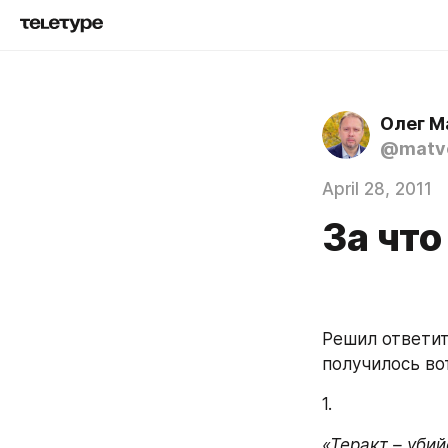
Олег М
@matve
April 28, 2011
За чт
Решил ответит
получилось вот
1. 
«Теракт – уби