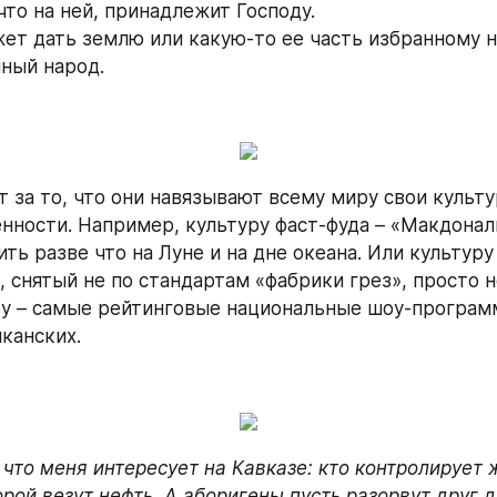
 что на ней, принадлежит Господу.
жет дать землю или какую-то ее часть избранному н
нный народ.
 за то, что они навязывают всему миру свои культу
нности. Например, культуру фаст-фуда – «Макдонал
ть разве что на Луне и на дне океана. Или культуру 
, снятый не по стандартам «фабрики грез», просто н
оу – самые рейтинговые национальные шоу-программ
канских.
 что меня интересует на Кавказе: кто контролирует 
орой везут нефть. А аборигены пусть разорвут друг д