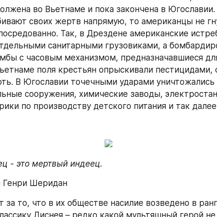
олжена во Вьетнаме и пока закончена в Югославии. 
ивают своих жертв напрямую, то американцы не гн
опосредованно. Так, в Дрездене американские истре
отдельными санитарными грузовиками, а бомбардир
мбы с часовым механизмом, предназначавшиеся дл
Вьетнаме поля крестьян опрыскивали пестицидами, о
ть. В Югославии точечными ударами уничтожались 
ьные сооружения, химические заводы, электростанц
рики по производству детского питания и так далее.
ц - это мертвый индеец.
п Генри Шеридан
 за то, что в их обществе насилие возведено в ранг
классику Диснея – редко какой мультяшный герой не 