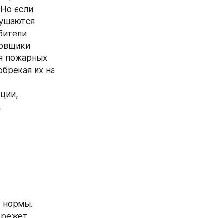
Но если 
ушаются 
бители 
овщики 
я пожарных 
брекая их на 
ии, 
 
 нормы. 
режет, 