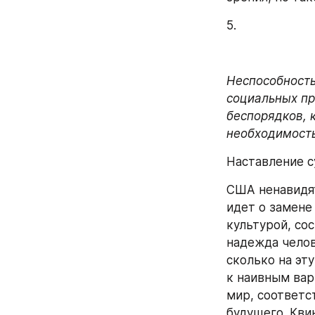
5.
Неспособность
социальных пр
беспорядков, к
необходимость
Наставление 
США ненавидят
идет о замене
культурой, со
надежда челов
сколько на эт
к наивным вар
мир, соответс
будущего. Кви