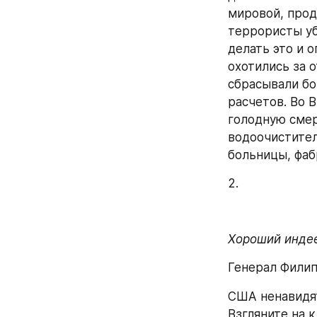
мировой, прод
террористы уб
делать это и 
охотились за 
сбрасывали бо
расчетов. Во 
голодную смер
водоочистител
больницы, фаб
2.
Хороший индее
Генерал Фили
США ненавидят
Взгляните на 