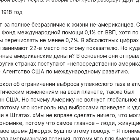
1918 год
 за полное безразличие к жизни не-американцев. 
 Фонд международной помощи 0,1% от ВВП, хотя по
 перечислять не менее 0,7%. В абсолютных цифрах 
 занимают 22-е место по этому показателю. Но куда
нные американские деньги? В основном они отправл
других странах поступают «непосредственно америка
) Агентство США по международному развитию.
окол об ограничении выброса углекислого газа в атм
тическим изменениям на всей планете, также был 
н США. Но почему Америку не волнует глобальное 
 потому что контроль над выбросами приведет к уд
и в Штатах. «Мы не вправе сделать ничего, что могл
ономике, потому что самое главное – люди, живущие
свое время Джордж Буш по этому поводу. – Я понима
кова американская позиция, потому что для Америки