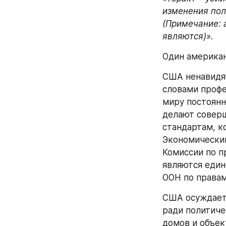
изменения пол
(Примечание: 
являются)».
Один америка
США ненавидят
словами профе
миру постоянн
делают соверш
стандартам, к
Экономический
Комиссии по п
являются един
ООН по правам
США осуждает 
ради политиче
домов и объек