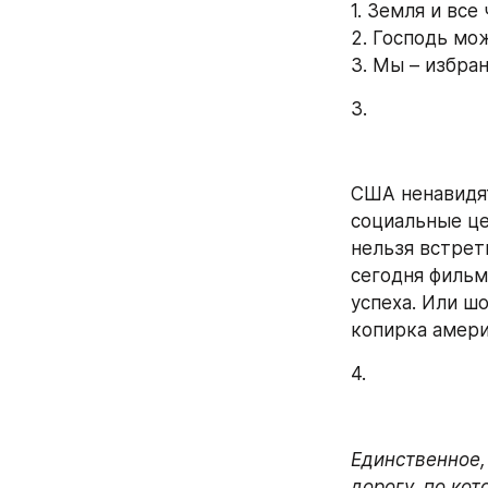
1. Земля и все
2. Господь мо
3. Мы – избра
3.
США ненавидят
социальные це
нельзя встрети
сегодня фильм
успеха. Или ш
копирка амери
4.
Единственное,
дорогу, по кот