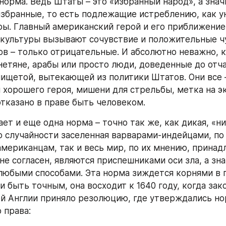
орма. Ведь Штаты – это «избранный народ», а значит
избранные, то есть подлежащие истреблению, как у
ры. Главный американский герой и его приближение 
культуры вызывают сочувствие и положительные чув
ов – только отрицательные. И абсолютно неважно, кт
нетяне, арабы или просто люди, доведенные до отча
ищетой, вытекающей из политики Штатов. Они все –
 хорошего героя, мишени для стрельбы, метка на эк
отказано в праве быть человеком.
ет и еще одна норма – точно так же, как дикая, «ни
о случайности заселенная варварами-индейцами, по 
мериканцам, так и весь мир, по их мнению, принадл
 не согласен, являются приспешниками оси зла, а зна
юбыми способами. Эта норма зиждется корнями в г
и быть точным, она восходит к 1640 году, когда зак
й Англии приняло резолюцию, где утверждались но
 права: