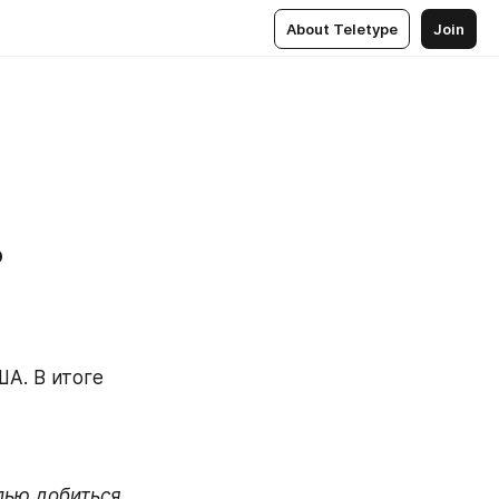
About Teletype
Join
?
А. В итоге 
ью добиться 