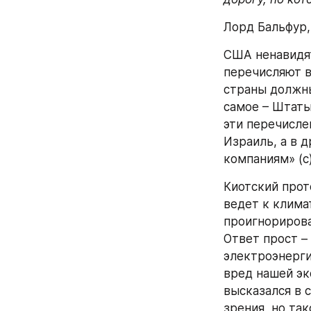
Лорд Бальфур, 
США ненавидят
перечисляют в
страны должны
самое – Штаты
эти перечисле
Израиль, а в 
компаниям» (с
Киотский прот
ведет к клима
проигнорирова
Ответ прост –
электроэнерги
вред нашей эк
высказался в 
зрения, но та