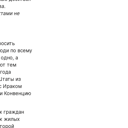
а. 
тами не 
осить 
юди по всему 
дно, а 
т тем 
года 
таты из 
с Ираком 
и Конвенцию 
 граждан 
к жилых 
торой 