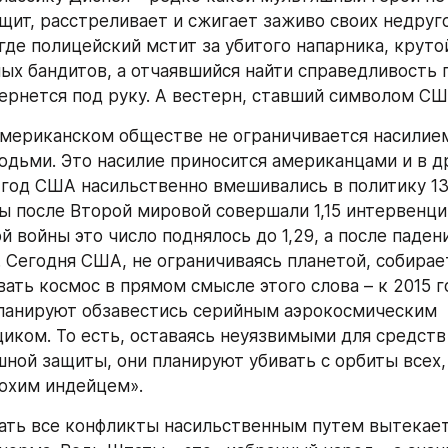
щит, расстреливает и сжигает заживо своих недруго
где полицейский мстит за убитого напарника, крутой
ых бандитов, а отчаявшийся найти справедливость п
вернется под руку. А вестерн, ставший символом СШ
американском обществе не ограничивается насилие
дьми. Это насилие приносится американцами и в др
1 год США насильственно вмешивались в политику 134
 после Второй мировой совершали 1,15 интервенций 
 войны это число поднялось до 1,29, а после паден
. Сегодня США, не ограничиваясь планетой, собирает
ать космос в прямом смысле этого слова – к 2015 го
ланируют обзавестись серийным аэрокосмическим 
ком. То есть, оставаясь неуязвимыми для средств 
ной защиты, они планируют убивать с орбиты всех, 
охим индейцем».
ть все конфликты насильственным путем вытекает 