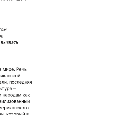
ом 
в 
вызвать 
 мире. Речь 
иканской 
ли, последняя 
туре – 
 народам как 
вилизованный 
мериканского 
н, который в 