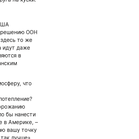
США 
 решению ООН 
здесь то же 
 идут даже 
яются в 
нским 
осферу, что 
потепление? 
орожанию 
о бы нанести 
 в Америке, – 
ю вашу точку 
 так лучше».