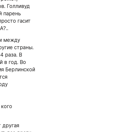
в. Голливуд 
 парень 
росто гасит 
А?..
м между 
угие страны. 
 раза. В 
в год. Во 
ия Берлинской 
ся 
ду 
кого 
другая 