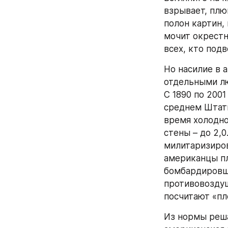
взрывает, плю
полон картин, 
мочит окрестн
всех, кто под
Но насилие в 
отдельными лю
С 1890 по 200
среднем Штаты
время холодной
стены – до 2,0
милитаризиров
американцы п
бомбардировщи
противовоздуш
посчитают «пл
Из нормы реша