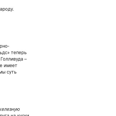
ароду.
рно-
ьдс» теперь 
Голливуда – 
е имеет 
ы суть 
железную 
руга на куски.