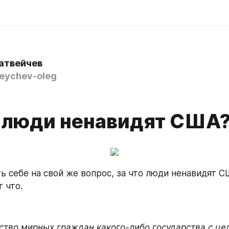
атвейчев
ychev-oleg
о люди ненавидят США
ь себе на свой же вопрос, за что люди ненавидят СШ
 что.
йство мирных граждан какого-либо государства с цел