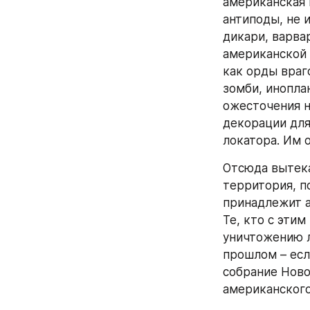
американская н
антиподы, не 
дикари, варва
американской 
как орды враг
зомби, инопла
ожесточения н
декорации для
локатора. Им 
Отсюда вытека
территория, п
принадлежит а
Те, кто с этим
уничтожению л
прошлом – есл
собрание Ново
американского