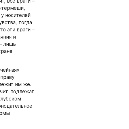
, все враги – 
нтермеши, 
у носителей 
ства, тогда 
о эти враги – 
яния и 
 лишь 
ране 
чейная» 
праву 
ежит им же. 
чит, подлежат 
лубоком 
онодательное 
рмы 