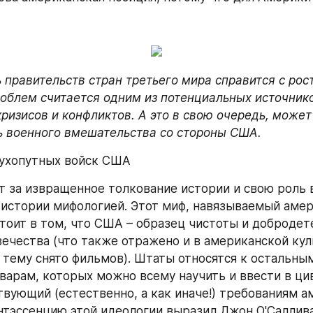
 правительств стран третьего мира справится с рост
облем считается одним из потенциальных источнико
ризисов и конфликтов. А это в свою очередь, может 
 военного вмешательства со стороны США. 
сухопутных войск США
 за извращенное толкование истории и свою роль в
 истории мифологией. Этот миф, навязываемый амер
стоит в том, что США – образец чистоты и добродете
ечества (что также отражено и в американской куль
у тему снято фильмов). Штаты относятся к остальным
варам, которых можно всему научить и ввести в ци
твующий (естественно, а как иначе!) требованиям а
нтэссенцию этой идеологии выразил Джон O'Саллива