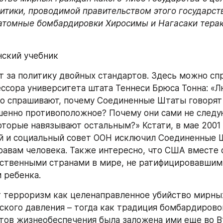
итики, проводимой правительством этого государств
атомные бомбардировки Хиросимы и Нагасаки терак
нский учебник
 за политику двойных стандартов. Здесь можно спр
ссора университета штата Теннеси Брюса Тонна: «Л
о спрашивают, почему Соединенные Штаты говорят о
енно противоположное? Почему они сами не следую
оторые навязывают остальным?» Кстати, в мае 2001 
 и социальный совет ООН исключил Соединенные Ш
равам человека. Также интересно, что США вместе 
ственными странами в мире, не ратифицировавшим
 ребенка. 
терроризм как целенаправленное убийство мирных
ского давления – тогда как традиция бомбардирово
тов жизнеобеспечения была заложена ими еще во В