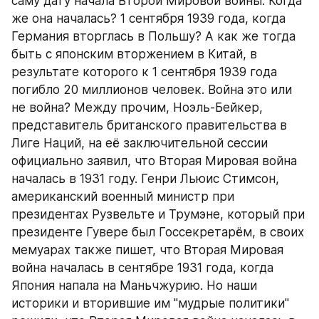
саму дату начала Второй Мировой войны. Когда 
же она началась? 1 сентября 1939 года, когда 
Германия вторглась в Польшу? А как же тогда 
быть с японским вторжением в Китай, в 
результате которого к 1 сентября 1939 года 
погибло 20 миллионов человек. Война это или 
не война? Между прочим, Ноэль-Бейкер, 
представитель британского правительства в 
Лиге Наций, на её заключительной сессии 
официально заявил, что Вторая Мировая война 
началась в 1931 году. Генри Льюис Стимсон, 
американский военный министр при 
президентах Рузвельте и Трумэне, который при 
президенте Гувере был Госсекретарём, в своих 
мемуарах также пишет, что Вторая Мировая 
война началась в сентябре 1931 года, когда 
Япония напала на Маньчжурию. Но наши 
историки и вторившие им "мудрые политики" 