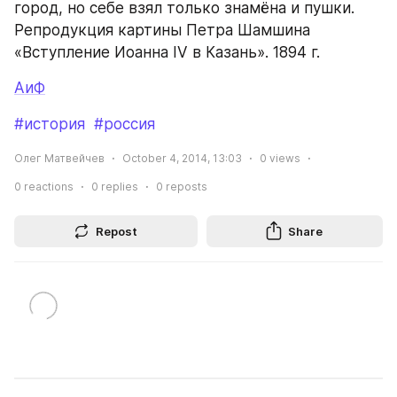
город, но себе взял только знамёна и пушки. 
Репродукция картины Петра Шамшина 
«Вступление Иоанна IV в Казань». 1894 г.
АиФ
#история
#россия
Олег Матвейчев
October 4, 2014, 13:03
0
views
0
reactions
0
replies
0
reposts
Repost
Share