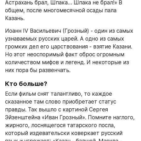
Астрахань брал, Шпака… Шпака не брал!» В 
общем, после много­месячной осады пала 
Казань.
Иоанн IV Васильевич (Грозный) - один из самых 
узнаваемых русских царей. А одно из самых 
громких дел его царст­вования - взятие Казани. 
Но этот неоспоримый факт оброс огромным 
количеством мифов и легенд. И некоторые из 
них пора бы развенчать.
Кто больше?
Если фильм снят талантливо, то каждое 
сказанное там слово приобретает статус 
правды. Так вышло с картиной Сергея 
Эйзенштейна «Иван Грозный». Помните наглого, 
жирного, лоснящегося татарского посла, 
который издевательски коверкает русский 