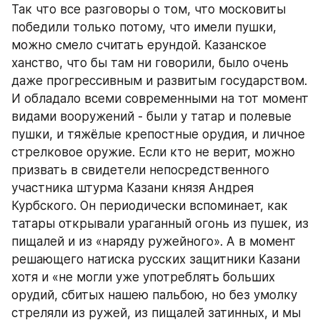
Так что все разговоры о том, что московиты 
победили только потому, что имели пушки, 
можно смело считать ерундой. Казанское 
ханство, что бы там ни говорили, было очень 
даже прогрессивным и развитым государством. 
И обладало всеми современными на тот момент 
видами вооружений - были у татар и полевые 
пушки, и тяжёлые крепостные орудия, и личное 
стрелковое оружие. Если кто не верит, можно 
призвать в свидетели непосредственного 
участника штурма Казани князя Андрея 
Курбского. Он периодически вспоминает, как 
татары открывали ураганный огонь из пушек, из 
пищалей и из «наряду ружейного». А в момент 
решающего натиска русских защитники Казани 
хотя и «не могли уже употреблять больших 
орудий, сбитых нашею пальбою, но без умолку 
стреляли из ружей, из пищалей затинных, и мы 