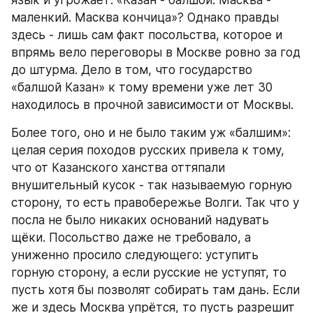
язык и угрожает: «Казан - балшой. Масква - 
маленкий. Масква кончица»? Однако правды 
здесь - лишь сам факт посольства, которое и 
впрямь вело переговоры в Москве ровно за год 
до штурма. Дело в том, что государство 
«балшой Казан» к тому времени уже лет 30 
находилось в проч­ной зависимости от Москвы.
Более того, оно и не было таким уж «балшим»: 
целая серия походов русских привела к тому, 
что от Казанского ханства оттяпали 
внушительный кусок - так называемую горную 
сторону, то есть правобережье Волги. Так что у 
посла не было никаких оснований надувать 
щёки. Посольство даже не требовало, а 
униженно просило следующего: уступить 
горную сторону, а если русские не уступят, то 
пусть хотя бы позволят собирать там дань. Если 
же и здесь Москва упрётся, то пусть разрешит 