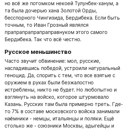
но всё же потомком некоей Тулунбек-ханум, а 
та была дочерью хана Золотой Орды, 
бесспорного Чингизида, Бердибека. Если быть 
точным, то Иван Грозный являлся 
прапрапрапрапрапра­внуком этого самого 
Бердибека. Так что всё честно.
Русское меньшинство
Часто звучит обвинение: мол, русские, 
насладившись победой, устроили натуральный 
геноцид. Да, спорить с тем, что все взятые с 
оружием в руках были безжалостно 
истреблены, никто не будет. Но любопытно и 
взглянуть на войско, которое штурмовало 
Казань. Русских там была примерно треть. Где-
то 7% в составе московского войска занимали 
наёмники - немцы, итальянцы и поляки. Ещё 
столько же - союзники Москвы, адыгейцы и 