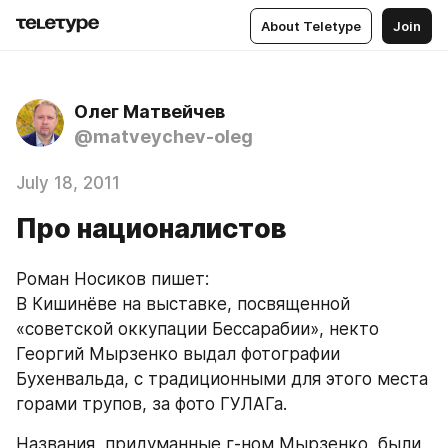
About Teletype
Join
Олег Матвейчев
@matveychev-oleg
July 18, 2011
Про националистов
Роман Носиков пишет:
В Кишинёве на выставке, посвященной 
«советской оккупации Бессарабии», некто 
Георгий Мырзенко выдал фотографии 
Бухенвальда, с традиционными для этого места 
горами трупов, за фото ГУЛАГа. 
Названия, придуманные г-ном Мырзенко, были 