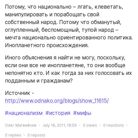
Потому, что национально – лгать, клеветать, 
манипулировать и порабощать свой 
собственный народ. Потому что обманутый, 
оглупленный, беспомощный, тупой народ – 
мечта национально ориентированного политика. 
Инопланетного происхождения.
Иного объяснения я найти не могу, поскольку, 
если они все не инопланетяне, то они вообще 
непонятно кто. И как тогда за них голосовать их 
подданным и гражданам? 
Источник - 
http://www.odnako.org/blogs/show_11615/
#национализм
#история
#мифы
Олег Матвейчев
July 18, 2011, 18:59
0
views
0
reactions
0
replies
0
reposts