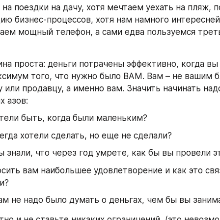
на поездки на дачу, хотя мечтаем уехать на пляж, п
ию бизнес-процессов, хотя нам намного интересней 
ваем мощный телефон, а сами едва пользуемся трет
на проста: деньги потрачены эффективно, когда вы 
ксимум того, что нужно было ВАМ. Вам – не вашим б
 или продавцу, а именно вам. Значить начинать надо 
х азов:
тели быть, когда были маленьким?
егда хотели сделать, но еще не сделали?
ы знали, что через год умрете, как бы вы провели э
сить вам наибольшее удовлетворение и как это связ
и?
ам не надо было думать о деньгах, чем бы вы заним
но и не ставьте никаких ограничений  (это невозмо