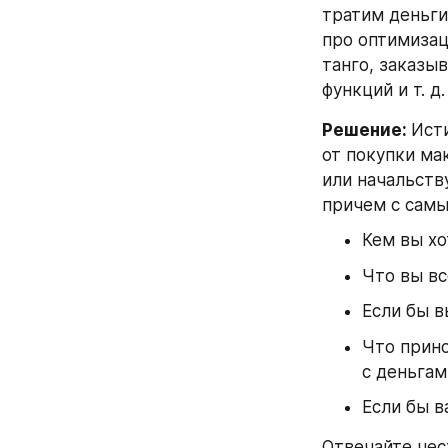
тратим деньги 
про оптимизац
танго, заказы
функций и т. д.
Решение: 
Исти
от покупки ма
или начальству
причем с самы
Кем вы хо
Что вы вс
Если бы в
Что прино
с деньгам
Если бы в
Отвечайте чест