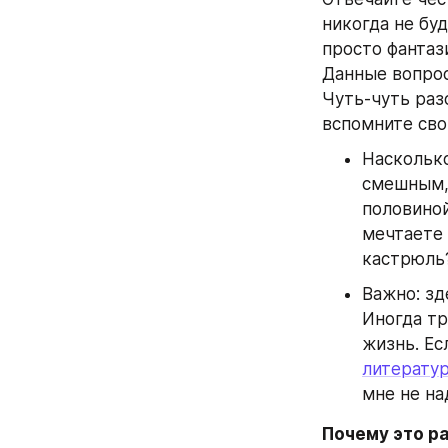
никогда не буд
просто фантази
Данные вопрос
Чуть-чуть разо
вспомните сво
Насколько
смешным, 
половиной
мечтаете 
кастрюль
Важно: зд
Иногда тр
жизнь. Ес
литерату
мне не на
Почему это р