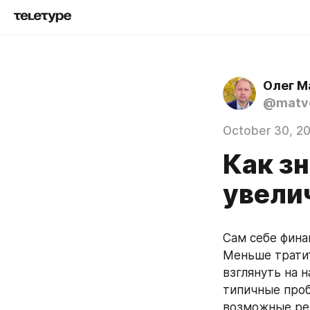
Олег М
@matve
October 30, 2
Как з
увели
Сам себе фина
Меньше тратит
взглянуть на н
типичные проб
возможные ре