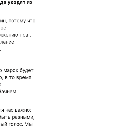
да уходят их 
н, потому что 
ое 
жению трат. 
лание 
.
р марок будет 
, в то время 
 
Начнем 
я нас важно: 
быть разными, 
ый голос. Мы 