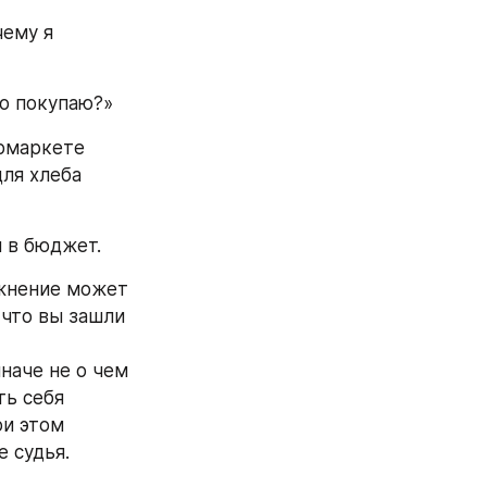
ему я 
то покупаю?»
рмаркете 
ля хлеба 
я в бюджет.
жнение может 
что вы зашли 
наче не о чем 
ь себя 
и этом 
е судья.