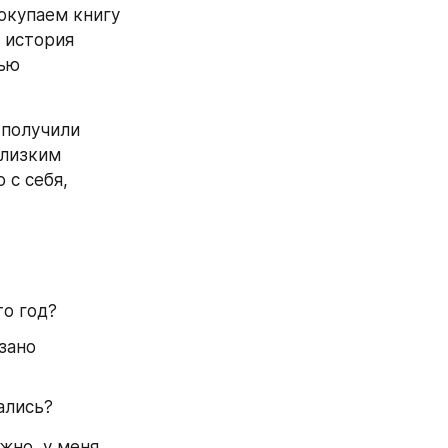
окупаем книгу 
история 
ью 
получили 
лизким 
с себя, 
то год?
ано 
ались?
жно, у меня 