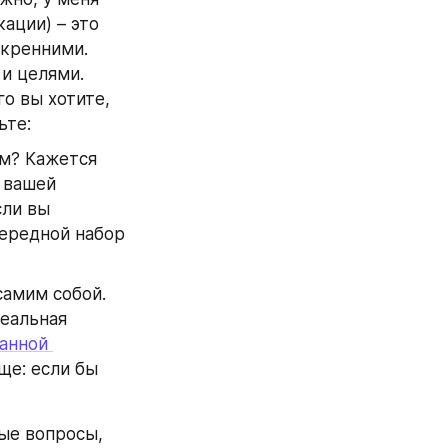
ации) – это 
кренними. 
 целями. 
о вы хотите, 
ьте:
м? Кажется 
 вашей 
ли вы 
ередной набор 
амим собой. 
еальная 
анной 
е: если бы 
ые вопросы, 