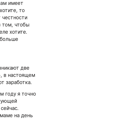
ам имеет 
отите, то 
 честности 
том, чтобы  
ле хотите. 
больше 
зникают две 
, в настоящем 
т заработка.
 году я точно 
дующей 
сейчас. 
маме на день 