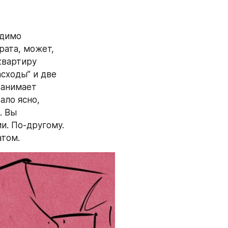
димо 
ата, может, 
вартиру 
асходы” и две 
занимает 
ло ясно, 
 Вы 
. По-другому. 
атом.