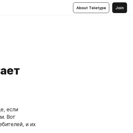
About Teletype
Join
гает
, если 
. Вот 
ителей, и их 