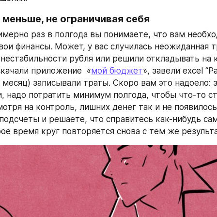
 меньше, не ограничивая себя
имерно раз в полгода вы понимаете, что вам необхо
вои финансы. Может, у вас случилась неожиданная тр
 нестабильности рубля или решили откладывать на к
скачали приложение  «
​мой бюджет
», завели excel “Р
и месяц) записывали траты. Скоро вам это надоело: 
, надо потратить минимум полгода, чтобы что-то ста
мотря на контроль, лишних денег так и не появилось.
подсчеты и решаете, что справитесь как-нибудь сами
ое время круг повторяется снова с тем же результ