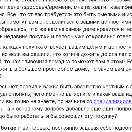
ет денег/здоровья/времени, мне не хватит квалифик
я! Все что от вас требуется- это быть смелыми и ис
ы помогут вам определиться с вашими ценностями и
бравшись, что же вам на самом деле нравится и чег
и недавние покупки и теперь уже откровенно ответ
 каждая покупка отвечает вашим целям и ценностя
но если вы решили, что хотите дожить до ста лет с
, то как сливочная помадка поможет вам в этом? Ес
жить в большом просторном доме, то зачем вам оч
?
есь нет правил и важно быть абсолютно честным с с
удно понять, чего именно вы хотите и какая ваша ид
ли вы точно не знаете, то начните со 
​специализиров
ры
, а к основному вопросу добавьте еще один попрощ
до было работать, я бы совершил эту покупку?
аботает:
 во-первых, постоянно задавая себе подобн