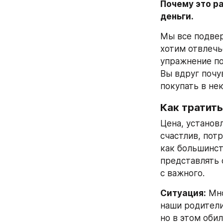
Почему это ра
деньги.
Мы все подвер
хотим отвлечь
упражнение по
Вы вдруг почу
покупать в нек
Как тратит
Цена, установ
счастлив, потр
как большинст
представлять 
с важного.
Ситуация:
 Мн
наши родители
но в этом оби