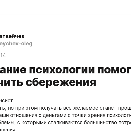
атвейчев
ychev-oleg
014
нание психологии помо
чить сбережения
нсист
ь, но при этом получать все желаемое станет проще
аши отношения с деньгами с точки зрения психологии
лемы, с которыми сталкиваются большинство потреб
шения.