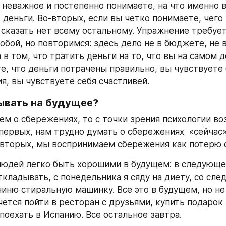
 неважное и постепенно понимаете, на что именно в
деньги. Во-вторых, если вы четко понимаете, чего х
 сказать нет всему остальному. Упражнение требует
обой, но повторимся: здесь дело не в бюджете, не в 
 в том, что тратить деньги на то, что вы на самом де
те, что деньги потрачены правильно, вы чувствуете 
я, вы чувствуете себя счастливей.
ывать на будущее?
ем о сбережениях, то с точки зрения психологии во
первых, нам трудно думать о сбережениях  «сейчас»
-вторых, мы воспринимаем сбережения как потерю о
юдей легко быть хорошими в будущем: в следующем
ткладывать, с понедельника я сяду на диету, со сле
иню стиральную машинку. Все это в будущем, но не 
чется пойти в ресторан с друзьями, купить подарок 
поехать в Испанию. Все остальное завтра.