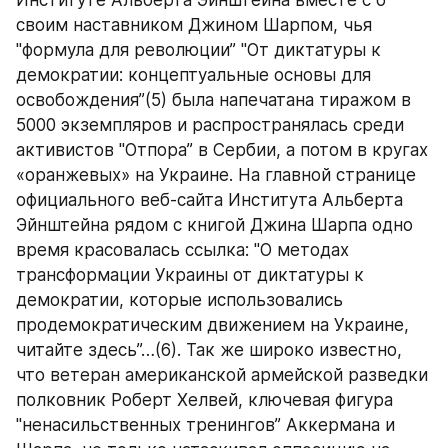
Институте Альберта Эйнштейна вместе с о 
своим наставником Джином Шарпом, чья 
"формула для революции” "От диктатуры к 
демократии: концептуальные основы для 
освобождения”(5) была напечатана тиражом в 
5000 экземпляров и распространялась среди 
активистов "Отпора” в Сербии, а потом в кругах 
«оранжевых» на Украине. На главной странице 
официального веб-сайта Института Альберта 
Эйнштейна рядом с книгой Джина Шарпа одно 
время красовалась ссылка: "О методах 
трансформации Украины от диктатуры к 
демократии, которые использовались 
продемократическим движением на Украине, 
читайте здесь”…(6). Так же широко известно, 
что ветеран американской армейской разведки 
полковник Роберт Хелвей, ключевая фигура 
"ненасильственных тренингов” Аккермана и 