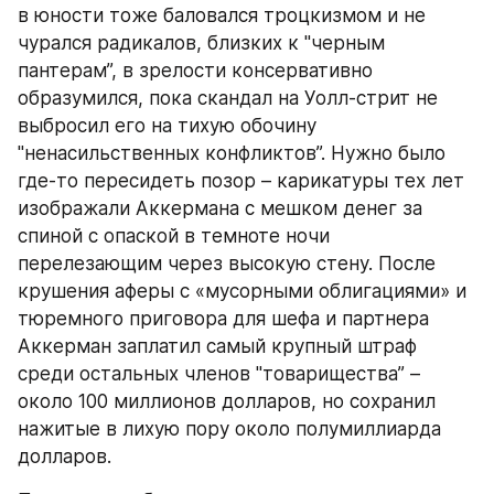
в юности тоже баловался троцкизмом и не 
чурался радикалов, близких к "черным 
пантерам”, в зрелости консервативно 
образумился, пока скандал на Уолл-стрит не 
выбросил его на тихую обочину 
"ненасильственных конфликтов”. Нужно было 
где-то пересидеть позор – карикатуры тех лет 
изображали Аккермана с мешком денег за 
спиной с опаской в темноте ночи 
перелезающим через высокую стену. После 
крушения аферы с «мусорными облигациями» и 
тюремного приговора для шефа и партнера 
Аккерман заплатил самый крупный штраф 
среди остальных членов "товарищества” – 
около 100 миллионов долларов, но сохранил 
нажитые в лихую пору около полумиллиарда 
долларов. 