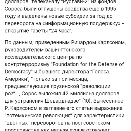
долларов, телеканалу "Рустави-2” из фондов 
Сороса были отпущены средства еще в 1995 
году и выделены новые субсидии за год до 
переворота на «информационную поддержку» - 
открытие газеты "24 часа”. 
По данным, приведенным Ричардом Карлсоном, 
руководителем вашингтонского 
исследовательского центра по 
контртерроризму "Foundation for the Defense of 
Democracy” и бывшего директора "Голоса 
Америки”, "только за три месяца, 
предшествующие грузинской "революции 
роз”…, Сорос выложил 42 миллиона долларов 
для устранения Шеварднадзе” (10). Вынесенное 
Р. Карлсоном в заглавие его статьи выражение 
"потемкинская революция” для характеристики 
"цветных” переворотов на постсоветском 
пространстве как нельзя лучше отражает 