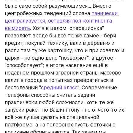
было само собой разумеющимся... Вместо 
центробежных тенденций страна 
панически 
централизуется
, 
оставляя пол-континента 
вымирать
. Хотя в целом "операционка" 
позволяет вроде бы всё то же самое - бери 
кредит, покупай технику, вали в деревню и 
расти там ту же картошку, что и при советах и 
царях - но одно дело "позволяет", а другое - 
"способствует"; в итоге население ещё в 
недавнем прошлом аграрной страны массово 
валит в города в попытках превратиться в 
бесполезный "
средний класс
". Современные 
телефоны способны считать задачи 
практически любой сложности, хоть те же 
запуски ракет по Вашингтону - но отчего-то их 
всё же лучше делать на специальной 
платформе, а на телефонах пусть фоточки с 
котиками обсчитываются. Так зачем мы 