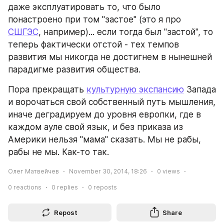
даже эксплуатировать то, что было 
понастроено при том "застое" (это я про 
СШГЭС
, например)... если тогда был "застой", то 
теперь фактически отстой - тех темпов 
развития мы никогда не достигнем в нынешней 
парадигме развития общества.
Пора прекращать 
культурную экспансию
 Запада 
и ворочаться свой собственный путь мышления, 
иначе деградируем до уровня европки, где в 
каждом ауле свой язык, и без приказа из 
Америки нельзя "мама" сказать. Мы не рабы, 
рабы не мы. Как-то так.
Олег Матвейчев
November 30, 2014, 18:26
0
views
0
reactions
0
replies
0
reposts
Repost
Share