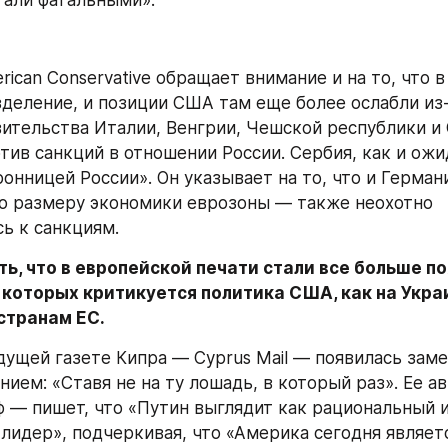
тали фатальными».
ican Conservative обращает внимание и на то, что в
деление, и позиции США там еще более ослабли из-з
вительства Италии, Венгрии, Чешской республики и 
тив санкций в отношении России. Сербия, как и ожид
онницей России». Он указывает на то, что и Герман
 размеру экономики еврозоны — также неохотно 
ь к санкциям.
ь, что в европейской печати стали все больше по
 которых критикуется политика США, как на Украин
странам ЕС.
дущей газете Кипра — Cyprus Mail — появилась замет
ием: «Ставя не на ту лошадь, в который раз». Ее а
ф — пишет, что «Путин выглядит как рациональный и
лидер», подчеркивая, что «Америка сегодня являетс