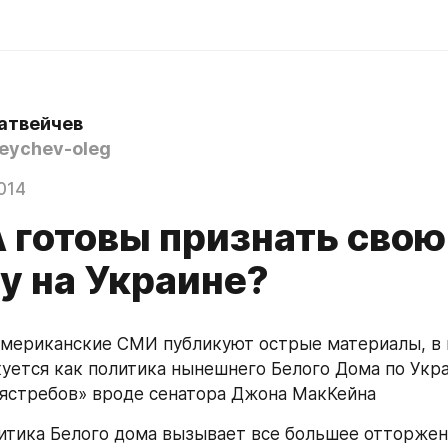
атвейчев
ychev-oleg
014
 готовы признать свою
у на Украине?
мериканские СМИ публикуют острые материалы, в 
уется как политика нынешнего Белого Дома по Украи
ястребов» вроде сенатора Джона МакКейна 
тика Белого дома вызывает все большее отторжени