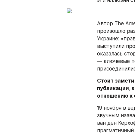
эти иллюзии с
Автор The Amer
произошло раз
Украине: «пра
выступили про
оказалась стор
— ключевые по
присоединилис
Стоит заметит
публикации, в
отношению к 
19 ноября в ве
звучным назван
ван ден Керхо
прагматичный 