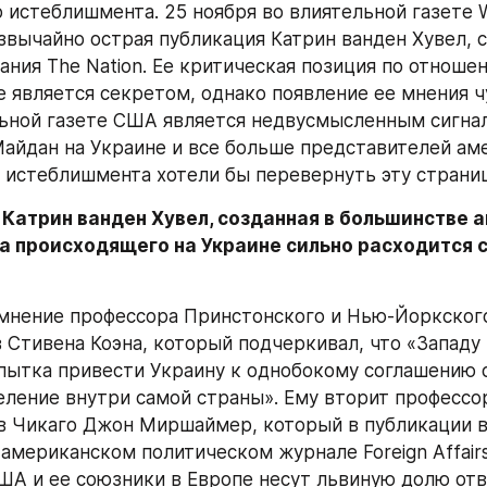
 истеблишмента. 25 ноября во влиятельной газете Wa
звычайно острая публикация Катрин ванден Хувел, с
ания The Nation. Ее критическая позиция по отношен
 является секретом, однако появление ее мнения чу
ьной газете США является недвусмысленным сигна
Майдан на Украине и все больше представителей аме
 истеблишмента хотели бы перевернуть эту страниц
 Катрин ванден Хувел, созданная в большинстве а
а происходящего на Украине сильно расходится с
мнение профессора Принстонского и Нью-Йоркского
 Стивена Коэна, который подчеркивал, что «Западу 
опытка привести Украину к однобокому соглашению с
еление внутри самой страны». Ему вторит профессор
в Чикаго Джон Миршаймер, который в публикации в
американском политическом журнале Foreign Affairs
США и ее союзники в Европе несут львиную долю отв