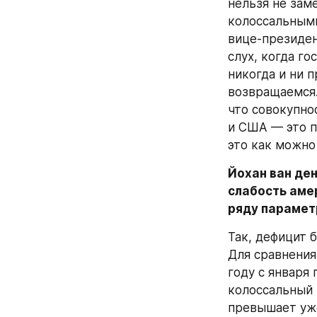
нельзя не зам
колоссальными
вице-президен
слух, когда го
никогда и ни 
возвращаемся.
что совокупнос
и США — это п
это как можно
Йохан ван де
слабость аме
ряду парамет
Так, дефицит 
Для сравнения
году с января 
колоссальный 
превышает уже