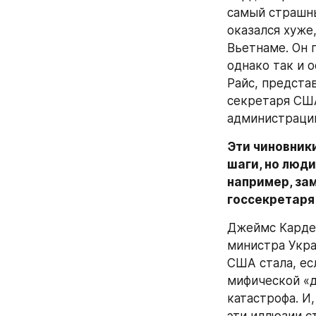
самый страшны
оказался хуже,
Вьетнаме. Он 
однако так и 
Райс, предста
секретаря США
администрации
Эти чиновники
шаги, но люди
например, за
госсекретаря
Джеймс Карде
министра Укра
США стала, ес
мифической «д
катастрофа. И,