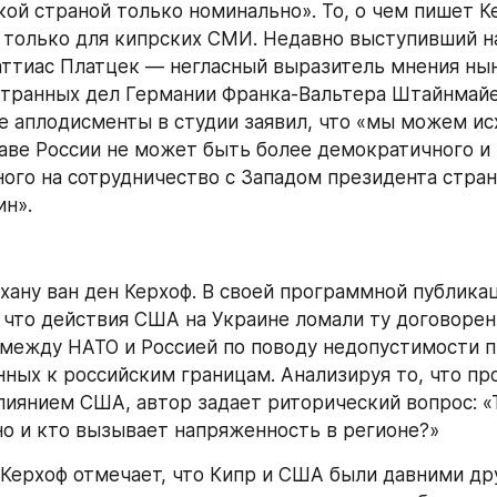
ой страной только номинально». То, о чем пишет К
 только для кипрских СМИ. Недавно выступивший н
ттиас Платцек — негласный выразитель мнения нын
транных дел Германии Франка-Вальтера Штайнмайе
 аплодисменты в студии заявил, что «мы можем исх
главе России не может быть более демократичного и 
ого на сотрудничество с Западом президента стран
н».
хану ван ден Керхоф. В своей программной публикац
 что действия США на Украине ломали ту договоренн
между НАТО и Россией по поводу недопустимости п
нных к российским границам. Анализируя то, что про
лиянием США, автор задает риторический вопрос: «Т
но и кто вызывает напряженность в регионе?»
 Керхоф отмечает, что Кипр и США были давними дру