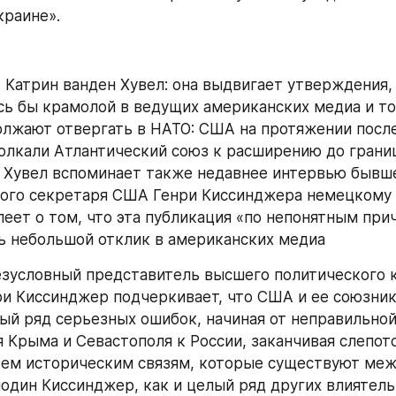
краине».
 Катрин ванден Хувел: она выдвигает утверждения, 
сь бы крамолой в ведущих американских медиа и то,
лжают отвергать в НАТО: США на протяжении после
олкали Атлантический союз к расширению до границ 
 Хувел вспоминает также недавнее интервью бывше
ого секретаря США Генри Киссинджера немецкому 
леет о том, что эта публикация «по непонятным при
ь небольшой отклик в американских медиа
зусловный представитель высшего политического кл
ри Киссинджер подчеркивает, что США и ее союзники
ый ряд серьезных ошибок, начиная от неправильной
 Крыма и Севастополя к России, заканчивая слепото
ем историческим связям, которые существуют межд
подин Киссинджер, как и целый ряд других влиятель