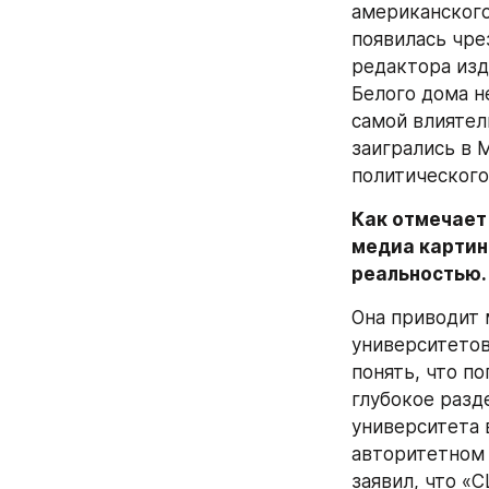
американского
появилась чре
редактора изд
Белого дома не
самой влиятел
заигрались в 
политического
Как отмечает
медиа картин
реальностью.
Она приводит 
университетов
понять, что п
глубокое разд
университета 
авторитетном 
заявил, что «