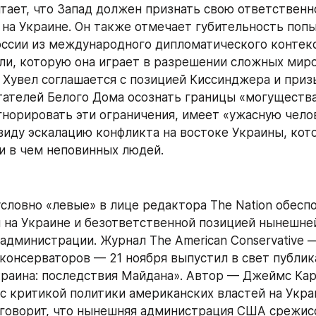
итает, что Запад должен признать свою ответственно
на Украине. Он также отмечает губительность попы
ссии из международного дипломатического контекс
ли, которую она играет в разрешении сложных миро
 Хувел соглашается с позицией Киссинджера и приз
ателей Белого Дома осознать границы «могущества»
гнорировать эти ограничения, имеет «ужасную чело
 виду эскалацию конфликта на востоке Украины, кото
и в чем неповинных людей.
условно «левые» в лице редактора The Nation обесп
на Украине и безответственной позицией нынешней
администрации. Журнал The American Conservative —
консерваторов — 21 ноября выпустил в свет публик
краина: последствия Майдана». Автор — Джеймс Кар
с критикой политики американских властей на Украи
говорит, что нынешняя администрация США срежисс