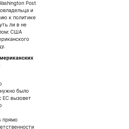
shington Post 
овладельца и 
ию к политике 
ть ли в не 
лом: США 
риканского 
у.
мериканских 
 
 
нужно было 
 ЕС вызовет 
 
 
 прямо 
етственности 