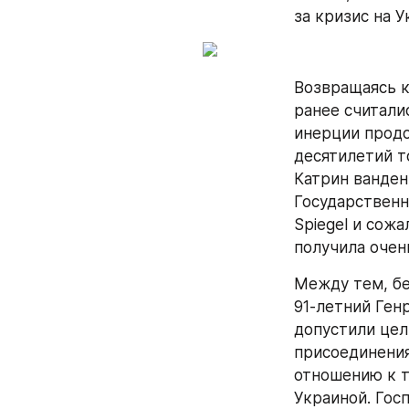
за кризис на У
Возвращаясь к
ранее считали
инерции продо
десятилетий т
Катрин ванден
Государственн
Spiegel и сожа
получила очен
Между тем, бе
91-летний Ген
допустили цел
присоединения
отношению к т
Украиной. Гос