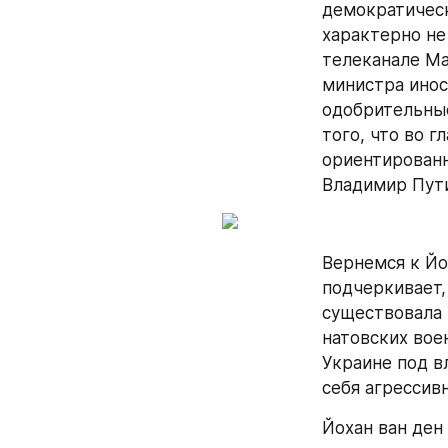
демократическ
характерно не
телеканале Ма
министра инос
одобрительные
того, что во 
ориентированн
Владимир Пути
Вернемся к Йо
подчеркивает,
существовала 
натовских вое
Украине под в
себя агрессив
Йохан ван ден