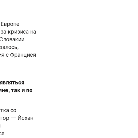
 Европе 
а кризиса на 
Словакии 
алось, 
ия с Францией 
являться 
е, так и по 
ка со 
втор — Йохан 
 
я 