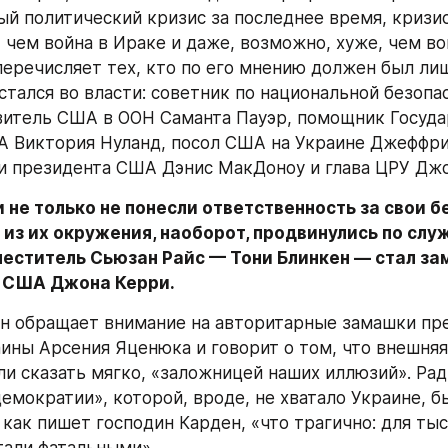
й политический кризис за последнее время, кризис
 чем война в Ираке и даже, возможно, хуже, чем вой
перечисляет тех, кто по его мнению должен был лиш
остался во власти: советник по национальной безопа
витель США в ООН Саманта Пауэр, помощник Госуда
 Виктория Нуланд, посол США на Украине Джеффри П
 президента США Дэнис МакДоноу и глава ЦРУ Джо
 не только не понесли ответственность за свои б
 из их окружения, наоборот, продвинулись по служ
меститель Сьюзан Райс — Тони Блинкен — стал за
 США Джона Керри.
н обращает внимание на авторитарные замашки пр
ины Арсения Яценюка и говорит о том, что внешняя 
ли сказать мягко, «заложницей наших иллюзий». Рад
емократии», которой, вроде, не хватало Украине, б
 как пишет господин Карден, «что трагично: для тыс