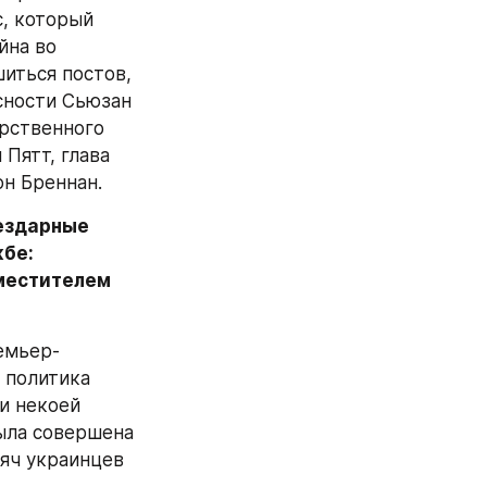
, который 
на во 
иться постов, 
сности Сьюзан 
рственного 
ятт, глава 
н Бреннан.
ездарные 
бе: 
местителем 
емьер-
политика 
и некоей 
ыла совершена 
яч украинцев 