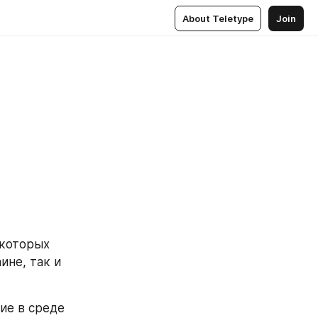
About Teletype
Join
которых 
не, так и 
е в среде 