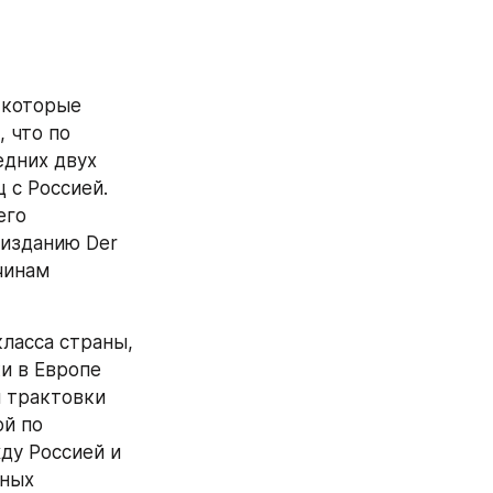
которые 
 что по 
дних двух 
с Россией. 
го 
изданию Der 
чинам 
асса страны, 
 в Европе 
 трактовки 
й по 
у Россией и 
ных 