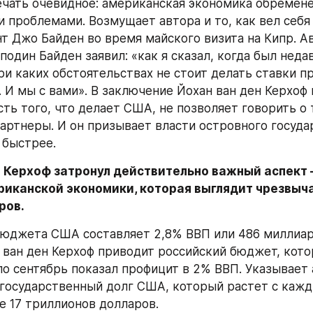
ечать очевидное: американская экономика обремене
 проблемами. Возмущает автора и то, как вел себя
т Джо Байден во время майского визита на Кипр. Ав
сподин Байден заявил: «как я сказал, когда был недав
при каких обстоятельствах не стоит делать ставки п
 И мы с вами». В заключение Йохан ван ден Керхоф 
ть того, что делает США, не позволяет говорить о т
артнеры. И он призывает власти островного государ
 быстрее.
н Керхоф затронул действительно важный аспект —
риканской экономики, которая выглядит чрезвыча
ров.
бюджета США составляет 2,8% ВВП или 486 миллиар
 ван ден Керхоф приводит российский бюджет, котор
по сентябрь показал профицит в 2% ВВП. Указывает а
государственный долг США, который растет с кажд
 17 триллионов долларов.