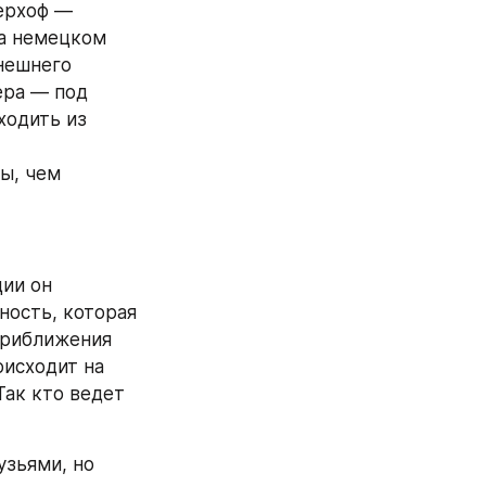
ерхоф — 
а немецком 
ешнего 
ра — под 
одить из 
ы, чем 
ии он 
ость, которая 
риближения 
исходит на 
ак кто ведет 
зьями, но 