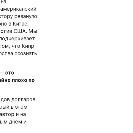
на 
 американский 
тору резануло 
но в Китае: 
ротив США. Мы 
подчеркивает, 
ом, что Кипр 
ства осознать 
 это 
йно плохо по 
дов долларов. 
ый в этом 
втор и на 
ым днем и 