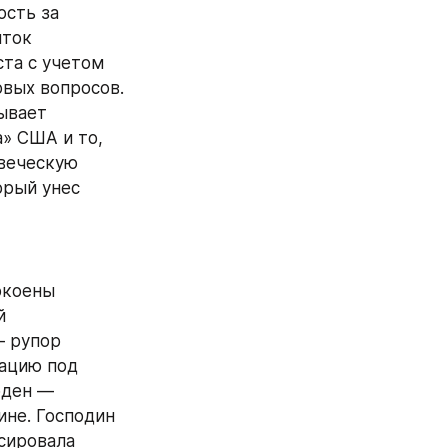
сть за 
ток 
та с учетом 
вых вопросов. 
ывает 
 США и то, 
веческую 
рый унес 
окоены 
 
 рупор 
ацию под 
ден — 
не. Господин 
ировала 