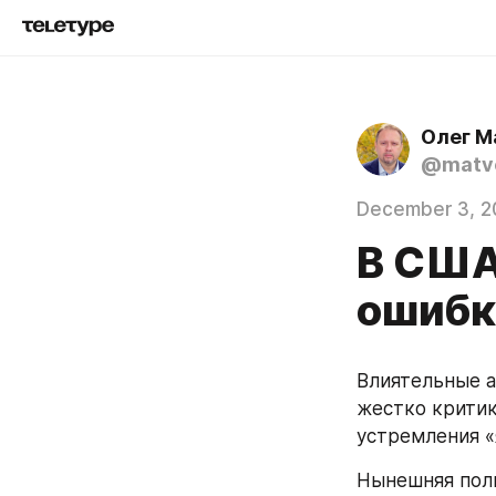
Олег М
@matve
December 3, 2
В США
ошибк
Влиятельные а
жестко критик
устремления «
Нынешняя поли